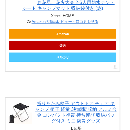
お花見、花火大会 2-6人用防水テント
シート キャンプマット 収納袋付き (赤)
Xenei_HOME
Amazonの商品レビュー・口コミを見る
Amazon
楽天
メルカリ
折りたたみ椅子 アウトドア チェア キ
ャンプ 椅子 軽量 3秒瞬間収納 アルミ合
金 コンパクト携帯 持ち運び 収納バッ
グ付き ミニ 防災グッズ
Ｌ広場