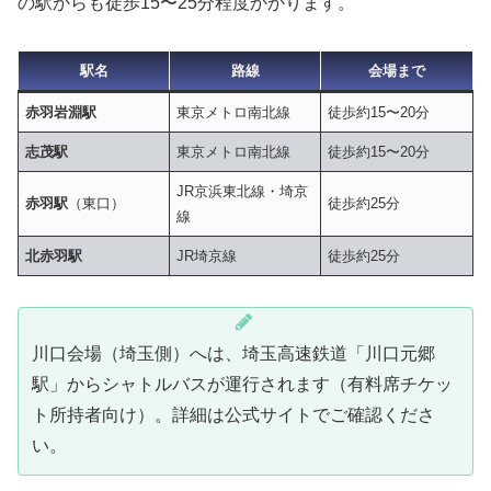
の駅からも徒歩15〜25分程度かかります。
駅名
路線
会場まで
赤羽岩淵駅
東京メトロ南北線
徒歩約15〜20分
志茂駅
東京メトロ南北線
徒歩約15〜20分
JR京浜東北線・埼京
赤羽駅
（東口）
徒歩約25分
線
北赤羽駅
JR埼京線
徒歩約25分
川口会場（埼玉側）へは、埼玉高速鉄道「川口元郷
駅」からシャトルバスが運行されます（有料席チケッ
ト所持者向け）。詳細は公式サイトでご確認くださ
い。