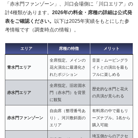
「赤水門ファンゾーン」、川口会場側に「川口エリア」の
計4種類があります。
2026年の料金・席種の詳細は公式発
表をご確認ください。
以下は2025年実績をもとにした参
考情報です（調査時点の情報）。
エリア
席種の特徴
メリット
全席指定。メインの
音楽・ムービングラ
青水門エリア
花火演出に最適化さ
イトとの演出を最も
れたポジション
フルに楽しめる
全席指定。旧岩淵水
歴史的な水門と花火
赤水門エリア
門（赤水門）を背景
の共演が見られる
に観覧
自由席（整理番号あ
有料席の中で最もリ
赤水門ファンゾーン
り）。河川敷斜面の
ーズナブル。1名から
エリア
購入可能
埼玉側からのアクセ