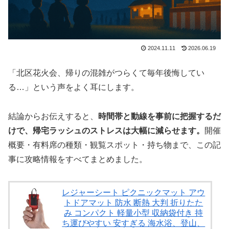
2024.11.11
2026.06.19
「北区花火会、帰りの混雑がつらくて毎年後悔してい
る…」という声をよく耳にします。
結論からお伝えすると、
時間帯と動線を事前に把握するだ
けで、帰宅ラッシュのストレスは大幅に減らせます。
開催
概要・有料席の種類・観覧スポット・持ち物まで、この記
事に攻略情報をすべてまとめました。
レジャーシート ピクニックマット アウ
トドアマット 防水 断熱 大判 折りたた
み コンパクト 軽量小型 収納袋付き 持
ち運びやすい 安すぎる 海水浴、登山、