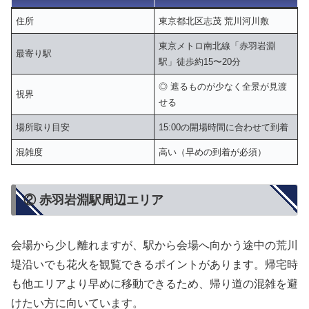
住所
東京都北区志茂 荒川河川敷
東京メトロ南北線「赤羽岩淵
最寄り駅
駅」徒歩約15〜20分
◎ 遮るものが少なく全景が見渡
視界
せる
場所取り目安
15:00の開場時間に合わせて到着
混雑度
高い（早めの到着が必須）
② 赤羽岩淵駅周辺エリア
会場から少し離れますが、駅から会場へ向かう途中の荒川
堤沿いでも花火を観覧できるポイントがあります。帰宅時
も他エリアより早めに移動できるため、帰り道の混雑を避
けたい方に向いています。