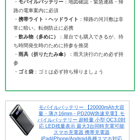
・
モバイルバッテリー
：地図確認・緊急連絡・帰
路の電車案内に必須
・
携帯ライト・ヘッドライト
：帰路の河川敷は非
常に暗い。転倒防止に必携
・
飲み物（多めに）
：屋台でも購入できるが、待
ち時間発生時のために持参を推奨
・
雨具（折りたたみ傘）
：雨天決行のため必ず持
参
・
ゴミ袋
：ゴミは必ず持ち帰りましょう
モバイルバッテリー 【20000mAh大容
量・薄さ16mm・PD20W急速充電】モ
バイルバッテリー 超軽量 小型 QC3.0対
応 LED残量表示 最大3台同時充電可能
スマホ充電器 携帯充電器
iPad/iPhone/Android各種スマホ対応