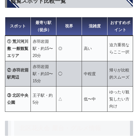
観覧スポット比較一覧
最寄り駅
おすすめポ
スポット
視界
混雑度
（徒歩）
イント
① 荒川河川
赤羽岩淵
迫力重視な
敷 一般観覧
駅・約15〜
◎
高い
らここ一択
エリア
20分
赤羽岩淵
② 赤羽岩淵
帰りが比較
駅・約10〜
◯
中程度
駅周辺
的スムーズ
15分
ゆったり観
③ 北区中央
王子駅・約
△
低〜中
覧したい方
公園
5分
向け
北区花火会 屋台・グルメ情報