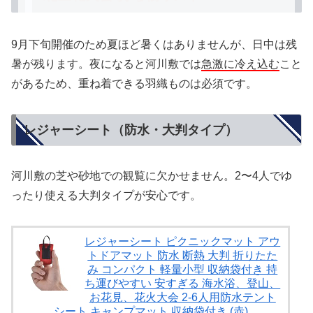
9月下旬開催のため夏ほど暑くはありませんが、日中は残
暑が残ります。夜になると河川敷では
急激に冷え込む
こと
があるため、重ね着できる羽織ものは必須です。
レジャーシート（防水・大判タイプ）
河川敷の芝や砂地での観覧に欠かせません。2〜4人でゆ
ったり使える大判タイプが安心です。
レジャーシート ピクニックマット アウ
トドアマット 防水 断熱 大判 折りたた
み コンパクト 軽量小型 収納袋付き 持
ち運びやすい 安すぎる 海水浴、登山、
お花見、花火大会 2-6人用防水テント
シート キャンプマット 収納袋付き (赤)