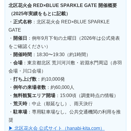
北区花火会 RED×BLUE SPARKLE GATE 開催概要
（2025年実績をもとに記載）
・
正式名称
：北区花火会 RED×BLUE SPARKLE
GATE
・
開催日
：例年9月下旬の土曜日（2026年は公式発表
をご確認ください）
・
開催時間
：18:30〜19:30（約1時間）
・
会場
：東京都北区 荒川河川敷・岩淵水門周辺（赤羽
会場・川口会場）
・
打ち上げ数
：約10,000発
・
例年の来場者数
：約60,000人
・
無料観覧エリア開場
：15:00頃（調査時点の情報）
・
荒天時
：中止（順延なし）、雨天決行
・
駐車場
：専用駐車場なし。公共交通機関の利用を推
奨
▶ 北区花火会 公式サイト（hanabi-kita.com）