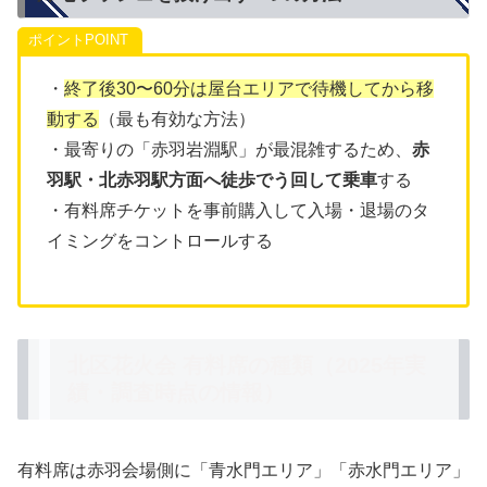
ポイント
・
終了後30〜60分は屋台エリアで待機してから移
動する
（最も有効な方法）
・最寄りの「赤羽岩淵駅」が最混雑するため、
赤
羽駅・北赤羽駅方面へ徒歩でう回して乗車
する
・有料席チケットを事前購入して入場・退場のタ
イミングをコントロールする
北区花火会 有料席の種類（2025年実
績・調査時点の情報）
有料席は赤羽会場側に「青水門エリア」「赤水門エリア」