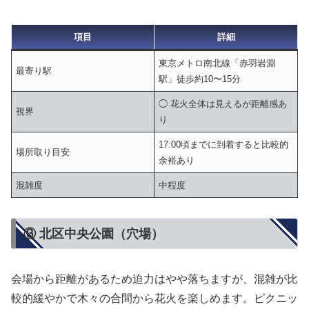
項目
詳細
東京メトロ南北線「赤羽岩淵
最寄り駅
駅」徒歩約10〜15分
◯ 花火全体は見えるが距離感あ
視界
り
17:00頃までに到着すると比較的
場所取り目安
余裕あり
混雑度
中程度
③ 北区中央公園（穴場）
会場から距離があるため迫力はやや落ちますが、混雑が比
較的緩やかで木々の合間から花火を楽しめます。ピクニッ