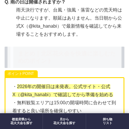
Q. 雨の日は開催されますか？
雨天決行ですが、台風・強風・落雷などの荒天時は
中止になります。順延はありません。当日朝から公
式X（@kita_hanabi）で最新情報を確認してから来
場することをおすすめします。
まとめ｜北区花火会を快適に楽しむた
めのポイント
ポイント
・
2026年の開催日は未発表。公式サイト・公式
X（@kita_hanabi）で確認してから準備を始める
・無料観覧エリアは15:00の開場時間に合わせて到
着すると良い場所を確保しやすい
・混雑のピークは「16:00〜18:00の入場時」と
都道府県から
月から
持ち物
花火大会を探す
花火大会を探す
リスト
「19:30〜21:00の帰宅ラッシュ」の2山