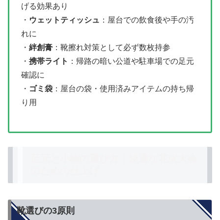
げる効果あり
・
ウェットティッシュ
：屋台での飲食後や手の汚
れに
・
絆創膏
：靴擦れ対策として必ず数枚持参
・
携帯ライト
：帰路の暗い公道や駐車場での足元
確認に
・
ゴミ袋
：屋台の袋・使用済みアイテムの持ち帰
り用
足元と小物の選び方｜快適な花火大会
のための仕上げ
靴選びの3原則