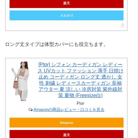
楽天
メルカリ
ロング丈タイプは体型カバーにも役立ちます。
[Ptor] シフォン カーディガン レディー
ス UVカット ファッション 薄手 日焼け
止め コーディガン ロング丈 透かし 女
性 刺繍 レディースカーディガン 長袖
アウター 夏 涼しい 冷房対策 紫外線対
策 夏物 (Freesize白)
Ptor
Amazonの商品レビュー・口コミを見る
Amazon
楽天