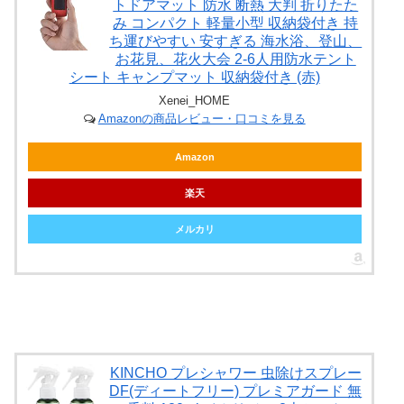
トドアマット 防水 断熱 大判 折りたた
み コンパクト 軽量小型 収納袋付き 持
ち運びやすい 安すぎる 海水浴、登山、
お花見、花火大会 2-6人用防水テント
シート キャンプマット 収納袋付き (赤)
Xenei_HOME
Amazonの商品レビュー・口コミを見る
Amazon
楽天
メルカリ
KINCHO プレシャワー 虫除けスプレー
DF(ディートフリー) プレミアガード 無