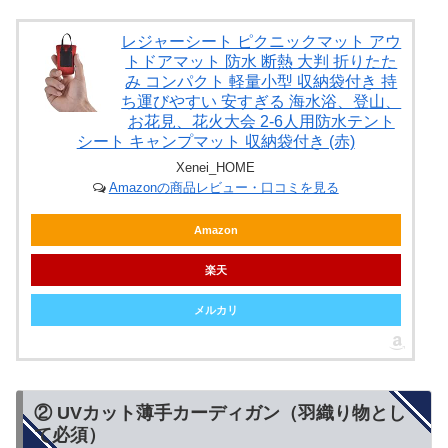
レジャーシート ピクニックマット アウ
トドアマット 防水 断熱 大判 折りたた
み コンパクト 軽量小型 収納袋付き 持
ち運びやすい 安すぎる 海水浴、登山、
お花見、花火大会 2-6人用防水テント
シート キャンプマット 収納袋付き (赤)
Xenei_HOME
Amazonの商品レビュー・口コミを見る
Amazon
楽天
メルカリ
② UVカット薄手カーディガン（羽織り物とし
て必須）