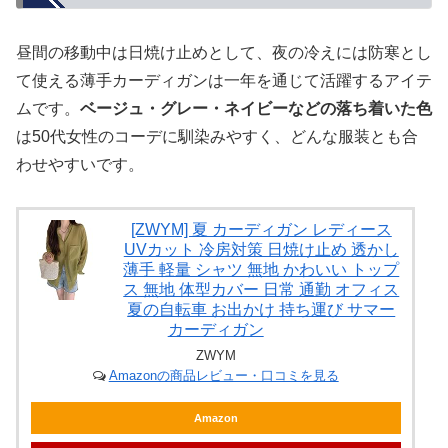
昼間の移動中は日焼け止めとして、夜の冷えには防寒とし
て使える薄手カーディガンは一年を通じて活躍するアイテ
ムです。
ベージュ・グレー・ネイビーなどの落ち着いた色
は50代女性のコーデに馴染みやすく、どんな服装とも合
わせやすいです。
[ZWYM] 夏 カーディガン レディース
UVカット 冷房対策 日焼け止め 透かし
薄手 軽量 シャツ 無地 かわいい トップ
ス 無地 体型カバー 日常 通勤 オフィス
夏の自転車 お出かけ 持ち運び サマー
カーディガン
ZWYM
Amazonの商品レビュー・口コミを見る
Amazon