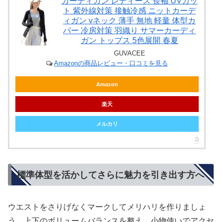
カーディガン レディース 長袖 UVカッ
ト 紫外線対策 接触冷感 ニットカーデ
ィガン vネック 薄手 無地 軽量 体型カ
バー 冷房対策 羽織り サマーカーディ
ガン トップス 5色展開 春夏
GUVACEE
Amazonの商品レビュー・口コミを見る
Amazon
楽天
メルカリ
標準体型を活かしてさらに魅力を引き出す方へ
ウエストをさりげなくマークしてメリハリを作りましょ
う。上下のボリュームバランスを整え、小物使いでアクセ