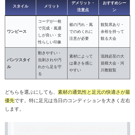
デメリット・
おすすめシー
スタイル
メリット
注意点
ン
コーデが一枚
裾の汚れ・風
観覧席あり・
で完成・風通
ワンピース
でのめくれに
余裕を持って
しが良い・女
注意が必要
観る大会
性らしい印象
動きやすい・
素材によって
混雑必至の大
パンツスタイ
虫刺されや汚
は暑さを感じ
規模大会・河
ル
れから足を守
やすい
川敷観覧
る
どちらを選ぶにしても、
素材の通気性と足元の快適さが最
優先
です。特に足元は当日のコンディションを大きく左右
します。
体型別：50代女性のための花火大会コ