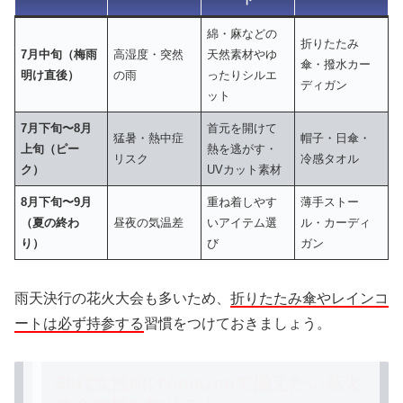
綿・麻などの
折りたたみ
7月中旬（梅雨
高湿度・突然
天然素材やゆ
傘・撥水カー
明け直後）
の雨
ったりシルエ
ディガン
ット
7月下旬〜8月
首元を開けて
猛暑・熱中症
帽子・日傘・
上旬（ピー
熱を逃がす・
リスク
冷感タオル
ク）
UVカット素材
8月下旬〜9月
重ね着しやす
薄手ストー
（夏の終わ
昼夜の気温差
いアイテム選
ル・カーディ
り）
び
ガン
雨天決行の花火大会も多いため、
折りたたみ傘やレインコ
ートは必ず持参する
習慣をつけておきましょう。
50代女性向けAmazonで揃えたい花火