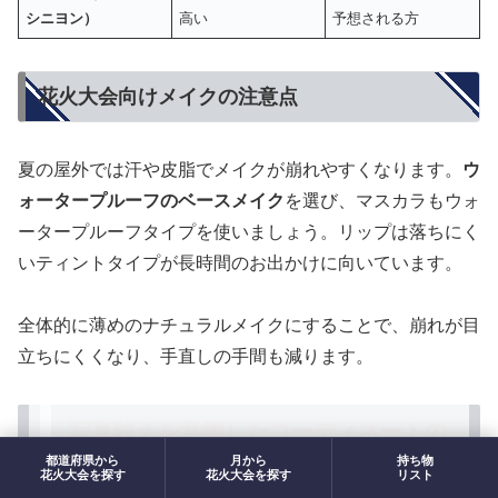
シニヨン）
高い
予想される方
花火大会向けメイクの注意点
夏の屋外では汗や皮脂でメイクが崩れやすくなります。
ウ
ォータープルーフのベースメイク
を選び、マスカラもウォ
ータープルーフタイプを使いましょう。リップは落ちにく
いティントタイプが長時間のお出かけに向いています。
全体的に薄めのナチュラルメイクにすることで、崩れが目
立ちにくくなり、手直しの手間も減ります。
写真映えを意識したコーディネートの
仕上げ方
都道府県から
月から
持ち物
花火大会を探す
花火大会を探す
リスト