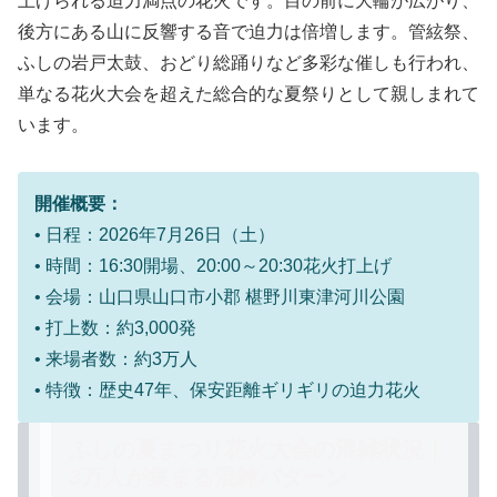
上げられる迫力満点の花火
です。目の前に大輪が広がり、
後方にある山に反響する音で迫力は倍増します。管絃祭、
ふしの岩戸太鼓、おどり総踊りなど多彩な催しも行われ、
単なる花火大会を超えた総合的な夏祭りとして親しまれて
います。
開催概要：
• 日程：
2026年7月26日（土）
• 時間：16:30開場、20:00～20:30花火打上げ
• 会場：山口県山口市小郡 椹野川東津河川公園
• 打上数：約3,000発
• 来場者数：約3万人
• 特徴：歴史47年、保安距離ギリギリの迫力花火
ふしの夏まつり花火大会の混雑状況｜
3万人が集まる混雑パターン