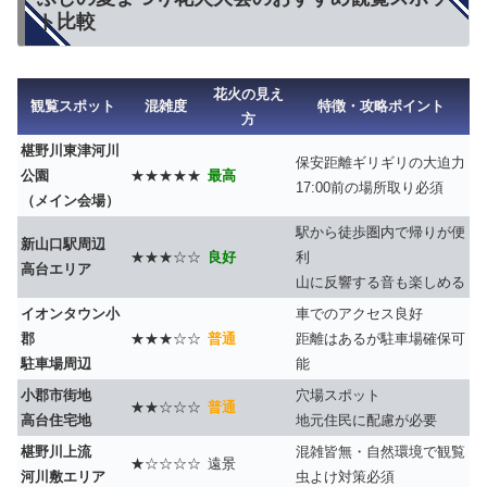
ト比較
花火の見え
観覧スポット
混雑度
特徴・攻略ポイント
方
椹野川東津河川
保安距離ギリギリの大迫力
公園
★★★★★
最高
17:00前の場所取り必須
（メイン会場）
駅から徒歩圏内で帰りが便
新山口駅周辺
★★★☆☆
良好
利
高台エリア
山に反響する音も楽しめる
イオンタウン小
車でのアクセス良好
郡
★★★☆☆
普通
距離はあるが駐車場確保可
駐車場周辺
能
小郡市街地
穴場スポット
★★☆☆☆
普通
高台住宅地
地元住民に配慮が必要
椹野川上流
混雑皆無・自然環境で観覧
★☆☆☆☆
遠景
河川敷エリア
虫よけ対策必須