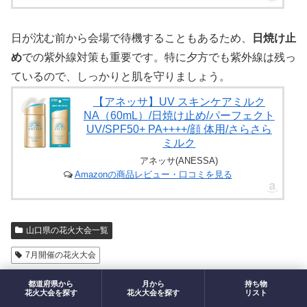
日が沈む前から会場で待機することもあるため、
日焼け止
め
での紫外線対策も重要です。特に夕方でも紫外線は残っ
ているので、しっかりと肌を守りましょう。
【アネッサ】UV スキンケアミルク
NA（60mL）/日焼け止め/パーフェクト
UV/SPF50+ PA++++/顔 体用/さらさら
ミルク
アネッサ(ANESSA)
Amazonの商品レビュー・口コミを見る
山口県の花火大会一覧
7月開催の花火大会
都道府県から
月から
持ち物
maroをフォローする
花火大会を探す
花火大会を探す
リスト