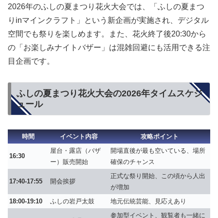
2026年のふしの夏まつり花火大会では、
「ふしの夏まつ
りinマインクラフト」
という新企画が実施され、デジタル
空間でも祭りを楽しめます。また、花火終了後20:30から
の「お楽しみナイトバザー」は混雑回避にも活用できる注
目企画です。
ふしの夏まつり花火大会の2026年タイムスケジ
ュール
時間
イベント内容
攻略ポイント
屋台・露店（バザ
開場直後が最も空いている、場所
16:30
ー）販売開始
確保のチャンス
正式な祭り開始、この頃から人出
17:40-17:55
開会挨拶
が増加
18:00-19:10
ふしの岩戸太鼓
地元伝統芸能、見応えあり
参加型イベント、観覧者も一緒に