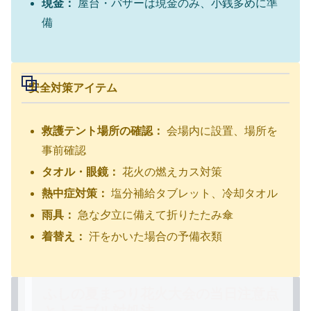
現金：
屋台・バザーは現金のみ、小銭多めに準
備
安全対策アイテム
救護テント場所の確認：
会場内に設置、場所を
事前確認
タオル・眼鏡：
花火の燃えカス対策
熱中症対策：
塩分補給タブレット、冷却タオル
雨具：
急な夕立に備えて折りたたみ傘
着替え：
汗をかいた場合の予備衣類
ふしの夏まつり花火大会の当日注意点