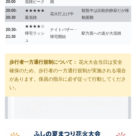
20:00
混雑ピーク
雑
20:00-
★★★★★
観覧中は比較的静寂だが移
花火打上げ中
20:30
最混雑
動困難
★★★★☆
20:30-
ナイトバザー・
帰宅ラッシ
駅方面への道が大混雑
21:30
帰宅開始
ュ
歩行者一方通行規制について：
花火大会当日は安全
確保のため、
歩行者の一方通行規制
が実施される場合
があります。係員の指示に必ず従って行動してくださ
い。
ふしの夏まつり花火大会の混雑を避け
る観覧スポット