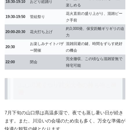
18:30-19:10
おどり総踊り
楽しめる
花火直前の盛り上がり、混雑ピー
19:30-19:50
管絃祭り
ク手前
約3,000発、保安距離ギリギリの迫
20:00-20:30
花火打ち上げ
力
お楽しみナイトバザ
混雑回避の鍵
、時間をずらす絶好
20:30
ー開催
の機会
完全撤収、この頃なら混雑皆無で
22:00
閉会
帰宅可能
ふしの夏まつり花火大会の持ち物と準
備
7月下旬の山口県は高温多湿で、夜でも蒸し暑い日が続き
ます。また、川沿いの会場のため虫も多く、
万全な準備
が
快適な観覧の鍵となります。