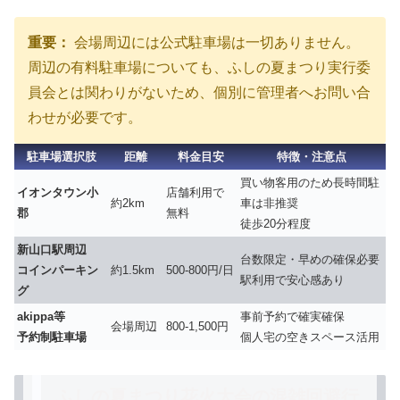
重要：
会場周辺には
公式駐車場は一切ありません
。
周辺の有料駐車場についても、ふしの夏まつり実行委
員会とは関わりがないため、個別に管理者へお問い合
わせが必要です。
駐車場選択肢
距離
料金目安
特徴・注意点
買い物客用のため長時間駐
イオンタウン小
店舗利用で
約2km
車は非推奨
郡
無料
徒歩20分程度
新山口駅周辺
台数限定・早めの確保必要
コインパーキン
約1.5km
500-800円/日
駅利用で安心感あり
グ
akippa等
事前予約で確実確保
会場周辺
800-1,500円
予約制駐車場
個人宅の空きスペース活用
ふしの夏まつり花火大会の混雑回避行