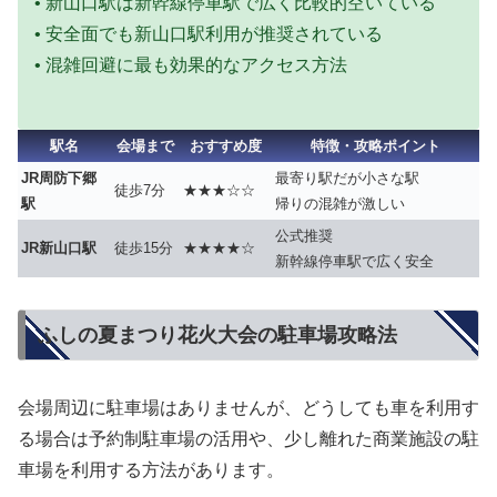
•
新山口駅は新幹線停車駅で広く比較的空いている
• 安全面でも新山口駅利用が推奨されている
• 混雑回避に最も効果的なアクセス方法
駅名
会場まで
おすすめ度
特徴・攻略ポイント
JR周防下郷
最寄り駅だが小さな駅
徒歩7分
★★★☆☆
駅
帰りの混雑が激しい
公式推奨
JR新山口駅
徒歩15分
★★★★☆
新幹線停車駅で広く安全
ふしの夏まつり花火大会の駐車場攻略法
会場周辺に駐車場はありませんが、どうしても車を利用す
る場合は
予約制駐車場の活用
や、少し離れた商業施設の駐
車場を利用する方法があります。