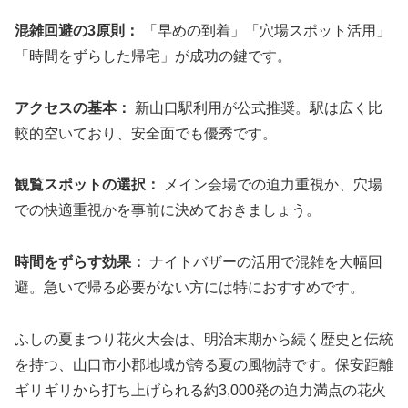
混雑回避の3原則：
「早めの到着」「穴場スポット活用」
「時間をずらした帰宅」が成功の鍵です。
アクセスの基本：
新山口駅利用が公式推奨。駅は広く比
較的空いており、安全面でも優秀です。
観覧スポットの選択：
メイン会場での迫力重視か、穴場
での快適重視かを事前に決めておきましょう。
時間をずらす効果：
ナイトバザーの活用で混雑を大幅回
避。急いで帰る必要がない方には特におすすめです。
ふしの夏まつり花火大会は、明治末期から続く歴史と伝統
を持つ、山口市小郡地域が誇る夏の風物詩です。保安距離
ギリギリから打ち上げられる
約3,000発の迫力満点の花火