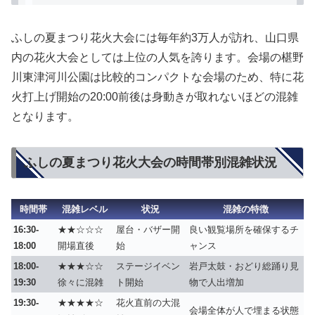
ふしの夏まつり花火大会には毎年
約3万人
が訪れ、山口県
内の花火大会としては上位の人気を誇ります。会場の椹野
川東津河川公園は比較的コンパクトな会場のため、特に花
火打上げ開始の20:00前後は身動きが取れないほどの混雑
となります。
ふしの夏まつり花火大会の時間帯別混雑状況
時間帯
混雑レベル
状況
混雑の特徴
16:30-
★★☆☆☆
屋台・バザー開
良い観覧場所を確保するチ
18:00
開場直後
始
ャンス
18:00-
★★★☆☆
ステージイベン
岩戸太鼓・おどり総踊り見
19:30
徐々に混雑
ト開始
物で人出増加
19:30-
★★★★☆
花火直前の大混
会場全体が人で埋まる状態