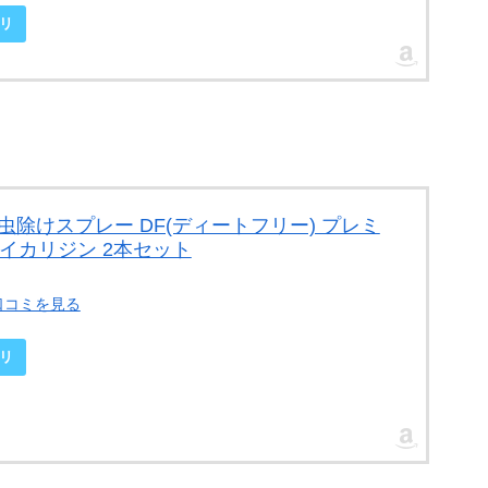
リ
 虫除けスプレー DF(ディートフリー) プレミ
l イカリジン 2本セット
口コミを見る
リ