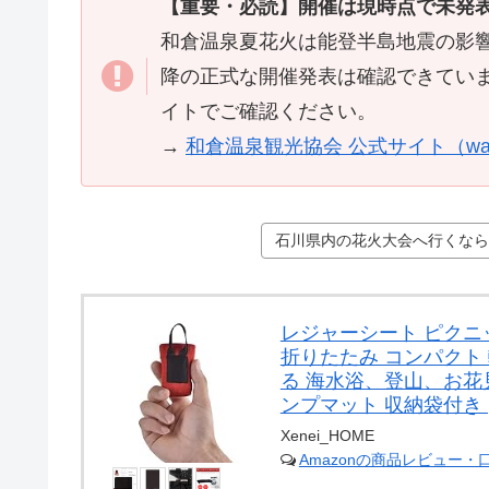
【重要・必読】開催は現時点で未発
和倉温泉夏花火は能登半島地震の影響で
降の正式な開催発表は確認できてい
イトでご確認ください。
→
和倉温泉観光協会 公式サイト（wakur
石川県内の花火大会へ行くなら持
レジャーシート ピクニ
折りたたみ コンパクト
る 海水浴、登山、お花
ンプマット 収納袋付き (
Xenei_HOME
Amazonの商品レビュー・