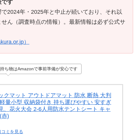
表です
2024年・2025年と中止が続いており、それ以
ません（調査時点の情報）。最新情報は必ず公式サ
a.or.jp）
ち物はAmazonで事前準備が安心です
ックマット アウトドアマット 防水 断熱 大判
 軽量小型 収納袋付き 持ち運びやすい 安すぎ
見、花火大会 2-6人用防水テントシート キャ
赤)
口コミを見る