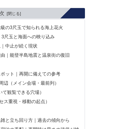
次
級の3尺玉で知られる海上花火
｜3尺玉と海面への映り込み
況｜中止が続く現状
理由｜能登半島地震と温泉街の復旧
スポット｜再開に備えての参考
ク周辺（メイン会場・最前列）
いて観覧できる穴場）
クセス重視・移動の起点）
混雑と立ち回り方｜過去の傾向から