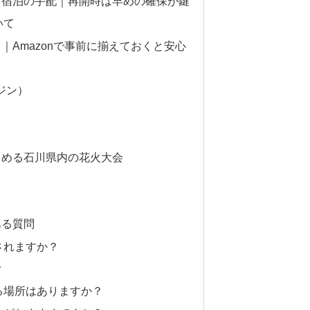
と宿泊の手配｜再開時は早めの確保が鍵
いて
｜Amazonで事前に揃えておくと安心
ジン）
しめる石川県内の花火大会
ある質問
されますか？
？
る場所はありますか？