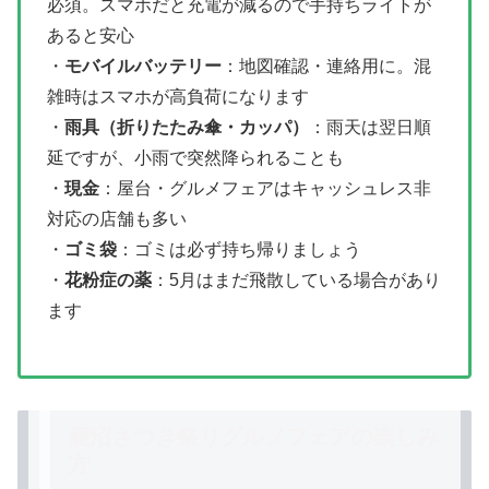
必須。スマホだと充電が減るので手持ちライトが
あると安心
・
モバイルバッテリー
：地図確認・連絡用に。混
雑時はスマホが高負荷になります
・
雨具（折りたたみ傘・カッパ）
：雨天は翌日順
延ですが、小雨で突然降られることも
・
現金
：屋台・グルメフェアはキャッシュレス非
対応の店舗も多い
・
ゴミ袋
：ゴミは必ず持ち帰りましょう
・
花粉症の薬
：5月はまだ飛散している場合があり
ます
鹿沼さつき祭りグルメフェアの楽しみ
方