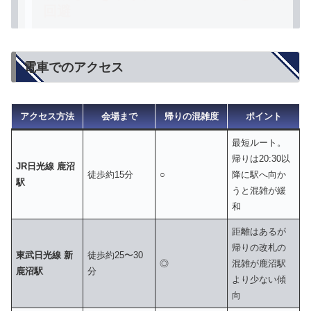
回避
電車でのアクセス
アクセス方法
会場まで
帰りの混雑度
ポイント
最短ルート。
帰りは20:30以
JR日光線 鹿沼
徒歩約15分
○
降に駅へ向か
駅
うと混雑が緩
和
距離はあるが
帰りの改札の
東武日光線 新
徒歩約25〜30
◎
混雑が鹿沼駅
鹿沼駅
分
より少ない傾
向