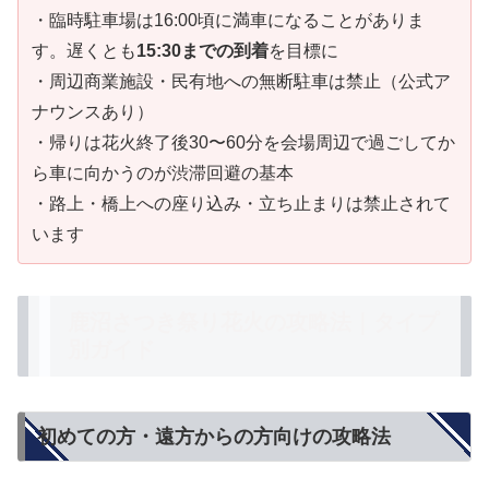
・臨時駐車場は16:00頃に満車になることがありま
す。遅くとも
15:30までの到着
を目標に
・周辺商業施設・民有地への無断駐車は禁止（公式ア
ナウンスあり）
・帰りは花火終了後30〜60分を会場周辺で過ごしてか
ら車に向かうのが渋滞回避の基本
・路上・橋上への座り込み・立ち止まりは禁止されて
います
鹿沼さつき祭り花火の攻略法｜タイプ
別ガイド
初めての方・遠方からの方向けの攻略法