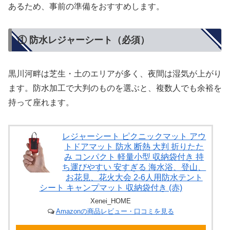
あるため、事前の準備をおすすめします。
① 防水レジャーシート（必須）
黒川河畔は芝生・土のエリアが多く、夜間は湿気が上がり
ます。防水加工で大判のものを選ぶと、複数人でも余裕を
持って座れます。
レジャーシート ピクニックマット アウ
トドアマット 防水 断熱 大判 折りたた
み コンパクト 軽量小型 収納袋付き 持
ち運びやすい 安すぎる 海水浴、登山、
お花見、花火大会 2-6人用防水テント
シート キャンプマット 収納袋付き (赤)
Xenei_HOME
Amazonの商品レビュー・口コミを見る