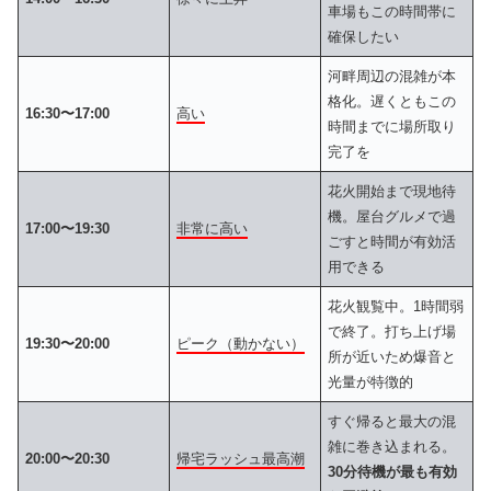
車場もこの時間帯に
確保したい
河畔周辺の混雑が本
格化。遅くともこの
16:30〜17:00
高い
時間までに場所取り
完了を
花火開始まで現地待
機。屋台グルメで過
17:00〜19:30
非常に高い
ごすと時間が有効活
用できる
花火観覧中。1時間弱
で終了。打ち上げ場
19:30〜20:00
ピーク（動かない）
所が近いため爆音と
光量が特徴的
すぐ帰ると最大の混
雑に巻き込まれる。
20:00〜20:30
帰宅ラッシュ最高潮
30分待機が最も有効