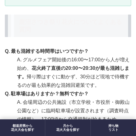
鹿沼さつき祭り花火についてよくある
質問
Q. 最も混雑する時間帯はいつですか？
A. グルメフェア開始後の16:00〜17:00から人が増え
始め、
花火終了直後の20:00〜20:30が最も混雑しま
す。
帰り際はすぐに動かず、30分ほど現地で待機す
るのが最も効果的な混雑回避策です。
Q. 駐車場はありますか？無料ですか？
A. 会場周辺の公共施設（市立学校・市役所・御殿山
公園など）に臨時駐車場が設置されます（調査時点
の情報）。17:00頃から交通規制が始まるため、
都道府県から
月から
持ち物
15:30までの到着
を目標にしてください。周辺商業
花火大会を探す
花火大会を探す
リスト