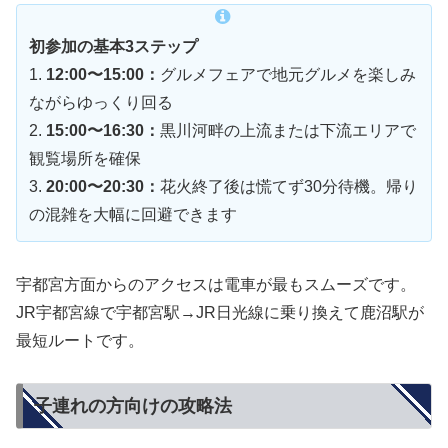
初参加の基本3ステップ
1.
12:00〜15:00：
グルメフェアで地元グルメを楽しみ
ながらゆっくり回る
2.
15:00〜16:30：
黒川河畔の上流または下流エリアで
観覧場所を確保
3.
20:00〜20:30：
花火終了後は慌てず30分待機。帰り
の混雑を大幅に回避できます
宇都宮方面からのアクセスは電車が最もスムーズです。
JR宇都宮線で宇都宮駅→JR日光線に乗り換えて鹿沼駅が
最短ルートです。
子連れの方向けの攻略法