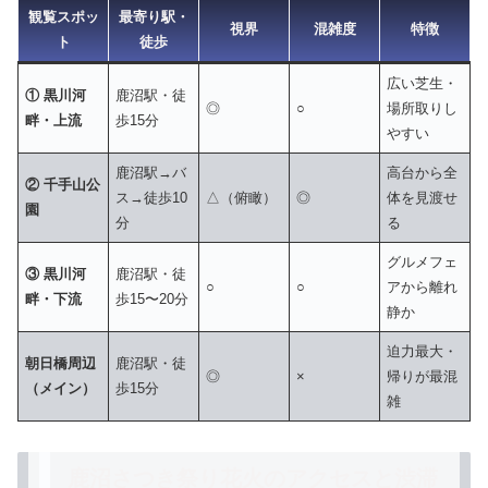
観覧スポッ
最寄り駅・
視界
混雑度
特徴
ト
徒歩
広い芝生・
① 黒川河
鹿沼駅・徒
◎
○
場所取りし
畔・上流
歩15分
やすい
鹿沼駅→バ
高台から全
② 千手山公
ス→徒歩10
△（俯瞰）
◎
体を見渡せ
園
分
る
グルメフェ
③ 黒川河
鹿沼駅・徒
○
○
アから離れ
畔・下流
歩15〜20分
静か
迫力最大・
朝日橋周辺
鹿沼駅・徒
◎
×
帰りが最混
（メイン）
歩15分
雑
鹿沼さつき祭り花火のアクセスと渋滞