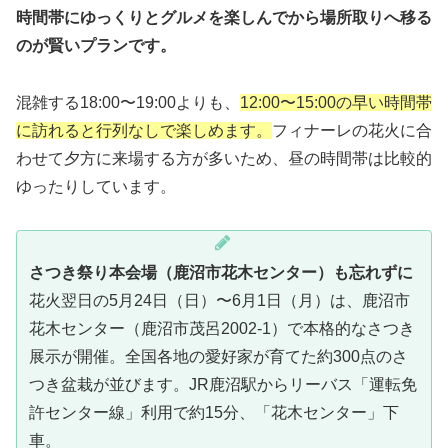
時間帯にゆっくりとグルメを楽しんでから場所取りへ移る
のが賢いプランです。
混雑する18:00〜19:00よりも、
12:00〜15:00の早い時間帯
に訪れると行列なしで楽しめます。
フィナーレの花火に合
わせて夕方に来場する方が多いため、昼の時間帯は比較的
ゆったりしています。
さつき祭り本会場（鹿沼市花木センター）も忘れずに
花火翌日の5月24日（日）〜6月1日（月）は、鹿沼市
花木センター（鹿沼市茂呂2002-1）で本格的なさつき
展示が開催。全国各地の愛好家が育てた約300点のさ
つき盆栽が並びます。JR鹿沼駅からリーバス「運転免
許センター線」利用で約15分、「花木センター」下
車。