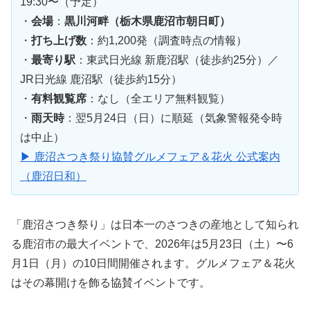
19:30〜（予定）
・
会場
：
黒川河畔（栃木県鹿沼市朝日町）
・
打ち上げ数
：約1,200発（調査時点の情報）
・
最寄り駅
：東武日光線 新鹿沼駅（徒歩約25分）／
JR日光線 鹿沼駅（徒歩約15分）
・
有料観覧席
：なし（全エリア無料観覧）
・
雨天時
：翌5月24日（日）に順延（気象警報発令時
は中止）
▶ 鹿沼さつき祭り協賛グルメフェア＆花火 公式案内
（鹿沼日和）
「鹿沼さつき祭り」は日本一のさつきの産地として知られ
る鹿沼市の最大イベントで、2026年は5月23日（土）〜6
月1日（月）の10日間開催されます。グルメフェア＆花火
はその幕開けを飾る協賛イベントです。