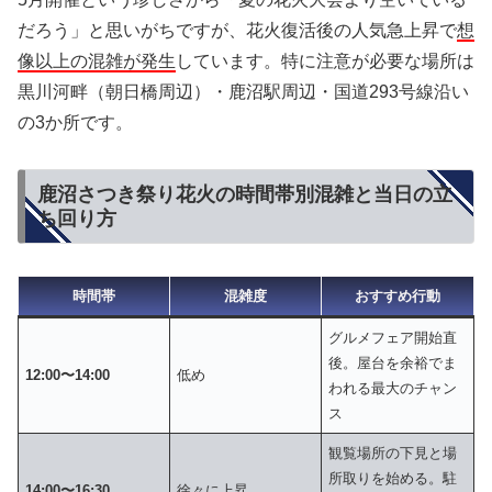
だろう」と思いがちですが、花火復活後の人気急上昇で
想
像以上の混雑が発生
しています。特に注意が必要な場所は
黒川河畔（朝日橋周辺）・鹿沼駅周辺・国道293号線沿い
の3か所です。
鹿沼さつき祭り花火の時間帯別混雑と当日の立
ち回り方
時間帯
混雑度
おすすめ行動
グルメフェア開始直
後。屋台を余裕でま
12:00〜14:00
低め
われる最大のチャン
ス
観覧場所の下見と場
所取りを始める。駐
14:00〜16:30
徐々に上昇