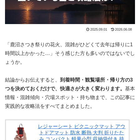
2025.09.01
2026.06.08
「鹿沼さつき祭りの花火、混雑がひどくて去年は帰りに1
時間以上かかった…」そう感じた方も多いのではないでし
ょうか。
結論からお伝えすると、
到着時間・観覧場所・帰り方の3
つを決めておくだけで、快適さが大きく変わります。
基本
情報・混雑傾向・穴場スポット・持ち物まで、この記事に
実践的な攻略法をすべてまとめました。
レジャーシート ピクニックマット アウ
トドアマット 防水 断熱 大判 折りたた
み コンパクト 軽量小型 収納袋付き 持