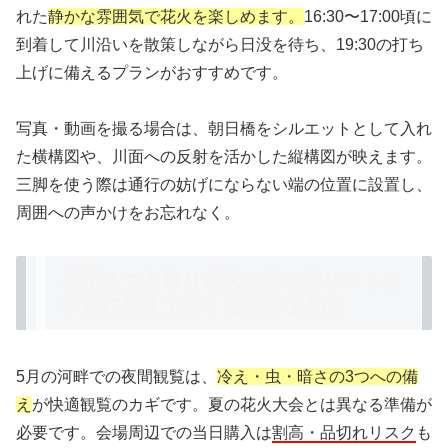
れた
静かな雰囲気で花火を楽しめます。
16:30〜17:00頃に
到着して川沿いを散策しながら日没を待ち、19:30の打ち
上げに備えるプランがおすすめです。
写真・動画を撮る場合は、朝日橋をシルエットとして入れ
た横構図や、川面への反射を活かした縦構図が映えます。
三脚を使う際は通行の妨げにならない端の位置に設置し、
周囲への声かけをお忘れなく。
鹿沼さつき祭り花火の持ち物リスト｜
事前に揃えておくと安心なもの
5月の河畔での夜間観覧は、
冷え・虫・暗さの3つへの備
え
が快適観覧のカギです。夏の花火大会とは異なる準備が
必要です。会場周辺での当日購入は
割高・品切れリスク
も