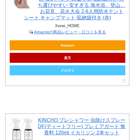
ち運びやすい 安すぎる 海水浴、登山、
お花見、花火大会 2-6人用防水テント
シート キャンプマット 収納袋付き (赤)
Xenei_HOME
Amazonの商品レビュー・口コミを見る
Amazon
楽天
メルカリ
KINCHO プレシャワー 虫除けスプレー
DF(ディートフリー) プレミアガード 無
香料 120ml イカリジン 2本セット