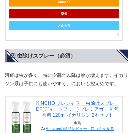
Amazon
楽天
メルカリ
② 虫除けスプレー（必須）
河畔は虫が多く、特に夕暮れ以降は蚊が増えます。イカリ
ジン系は子供にも使いやすく、においも控えめです。
KINCHO プレシャワー 虫除けスプレー
DF(ディートフリー) プレミアガード 無
香料 120ml イカリジン 2本セット
金鳥
Amazonの商品レビュー・口コミを見る