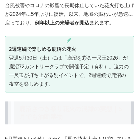
台風被害やコロナの影響で長期休止していた花火打ち上げ
が2024年に5年ぶりに復活。以来、地域の賑わいが急速に
戻っており、
例年以上の来場者が見込まれます。
2週連続で楽しめる鹿沼の花火
翌週5月30日（土）には「鹿沼を彩る一尺玉2026」が
鹿沼72カントリークラブで開催予定（有料）。迫力の
一尺玉が打ち上がる別イベントで、2週連続で鹿沼の
夜空を楽しめます。
鹿沼さつき祭り花火の混雑の実態｜5
月でも油断禁物
5月開催という珍しさから「夏の花火大会より空いている