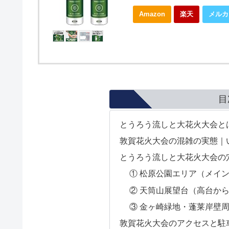
Amazon
楽天
メルカ
目
とうろう流しと大花火大会と
敦賀花火大会の混雑の実態｜
とうろう流しと大花火大会の
① 松原公園エリア（メイ
② 天筒山展望台（高台か
③ 金ヶ崎緑地・蓬莱岸壁
敦賀花火大会のアクセスと駐