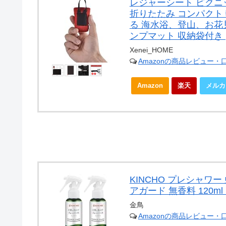
レジャーシート ピクニ
折りたたみ コンパクト
る 海水浴、登山、お花
ンプマット 収納袋付き (
Xenei_HOME
Amazonの商品レビュー・
Amazon
楽天
メルカ
KINCHO プレシャワー
アガード 無香料 120m
金鳥
Amazonの商品レビュー・