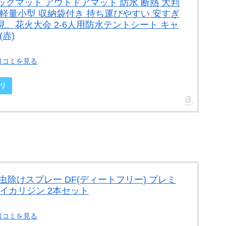
ックマット アウトドアマット 防水 断熱 大判
 軽量小型 収納袋付き 持ち運びやすい 安すぎ
見、花火大会 2-6人用防水テントシート キャ
赤)
口コミを見る
リ
 虫除けスプレー DF(ディートフリー) プレミ
l イカリジン 2本セット
口コミを見る