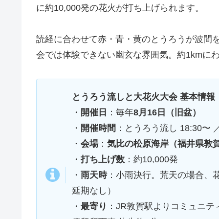
に約10,000発の花火が打ち上げられます。
読経に合わせて赤・青・黄のとうろうが波間
会では体験できない幽玄な雰囲気。約1kmに
とうろう流しと大花火大会 基本情報
・
開催日
：毎年
8月16日（旧盆）
・
開催時間
：とうろう流し 18:30〜 ／ 
・
会場
：
気比の松原海岸（福井県敦
・
打ち上げ数
：約10,000発
・
雨天時
：小雨決行。荒天の場合、
延期なし）
・
最寄り
：JR敦賀駅よりコミュニテ