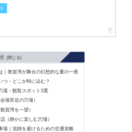
リ
次
は｜敦賀湾が舞台の幻想的な夏の一夜
いつ・どこが特に込む？
穴場・観覧スポット3選
ン会場至近の穴場）
ら敦賀湾を一望）
周辺（静かに楽しむ穴場）
車場｜混雑を避けるための交通攻略