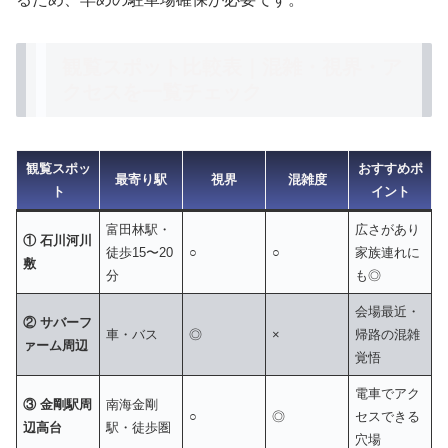
観覧スポット比較表｜混雑・視界・ア
クセスを一覧チェック
観覧スポッ
おすすめポ
最寄り駅
視界
混雑度
ト
イント
富田林駅・
広さがあり
① 石川河川
徒歩15〜20
○
○
家族連れに
敷
分
も◎
会場最近・
② サバーフ
車・バス
◎
×
帰路の混雑
ァーム周辺
覚悟
電車でアク
③ 金剛駅周
南海金剛
○
◎
セスできる
辺高台
駅・徒歩圏
穴場