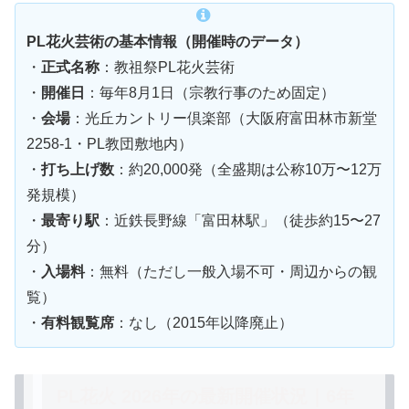
PL花火芸術の基本情報（開催時のデータ）
・
正式名称
：教祖祭PL花火芸術
・
開催日
：毎年8月1日（宗教行事のため固定）
・
会場
：光丘カントリー倶楽部（大阪府富田林市新堂
2258-1・PL教団敷地内）
・
打ち上げ数
：約20,000発（全盛期は公称10万〜12万
発規模）
・
最寄り駅
：近鉄長野線「富田林駅」（徒歩約15〜27
分）
・
入場料
：無料（ただし一般入場不可・周辺からの観
覧）
・
有料観覧席
：なし（2015年以降廃止）
PL花火 2026年の最新開催状況｜6年