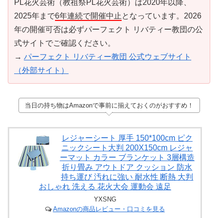
PL花火芸術（教祖祭PL花火芸術）は2020年以降、
2025年まで
6年連続で開催中止
となっています。2026
年の開催可否は必ずパーフェクト リバティー教団の公
式サイトでご確認ください。
→
パーフェクト リバティー教団 公式ウェブサイト
（外部サイト）
当日の持ち物はAmazonで事前に揃えておくのがおすすめ！
レジャーシート 厚手 150*100cm ピク
ニックシート大判 200X150cm レジャ
ーマット カラー ブランケット 3層構造
折り畳み アウトドア クッション 防水
持ち運び 汚れに強い 耐水性 断熱 大判
おしゃれ 洗える 花火大会 運動会 遠足
YXSNG
Amazonの商品レビュー・口コミを見る