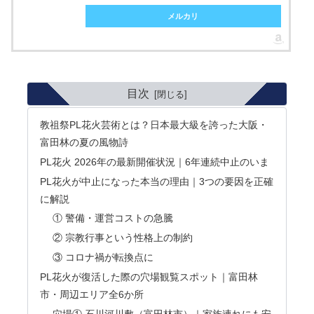
メルカリ
目次
教祖祭PL花火芸術とは？日本最大級を誇った大阪・
富田林の夏の風物詩
PL花火 2026年の最新開催状況｜6年連続中止のいま
PL花火が中止になった本当の理由｜3つの要因を正確
に解説
① 警備・運営コストの急騰
② 宗教行事という性格上の制約
③ コロナ禍が転換点に
PL花火が復活した際の穴場観覧スポット｜富田林
市・周辺エリア全6か所
穴場① 石川河川敷（富田林市）｜家族連れにも安