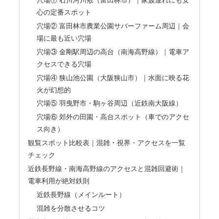
心の定番スポット
穴場② 富田林市農業公園サバーファーム周辺｜会
場に最も近い穴場
穴場③ 金剛駅周辺の高台（南海高野線）｜電車ア
クセスできる穴場
穴場④ 狭山池公園（大阪狭山市）｜水面に映る花
火が幻想的
穴場⑤ 羽曳野市・駒ヶ谷周辺（近鉄南大阪線）
穴場⑥ 郊外の田園・高台スポット（車でのアクセ
ス向き）
観覧スポット比較表｜混雑・視界・アクセスを一覧
チェック
近鉄長野線・南海高野線のアクセスと混雑回避術｜
電車利用が絶対鉄則
近鉄長野線（メインルート）
混雑を分散させるコツ