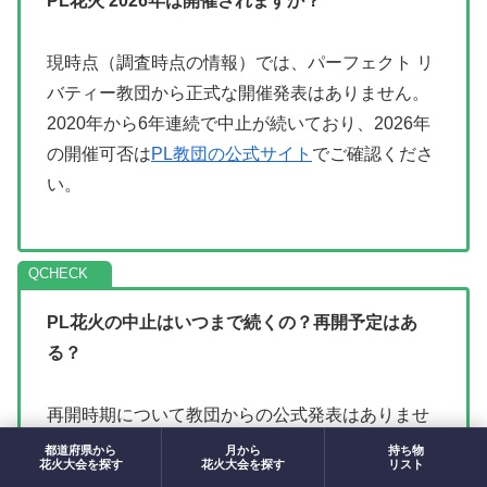
PL花火 2026年は開催されますか？
現時点（調査時点の情報）では、パーフェクト リ
バティー教団から正式な開催発表はありません。
2020年から6年連続で中止が続いており、2026年
の開催可否は
PL教団の公式サイト
でご確認くださ
い。
Q
PL花火の中止はいつまで続くの？再開予定はあ
る？
再開時期について教団からの公式発表はありませ
ん。ただし公式サイトには今も8月1日の教祖祭と
都道府県から
月から
持ち物
花火大会を探す
花火大会を探す
リスト
PL花火芸術の記載が残っているため、完全廃止で