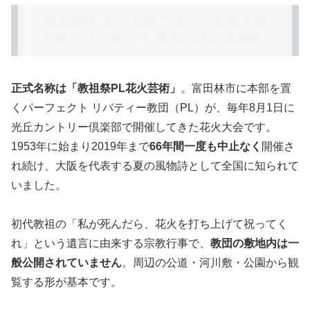
教祖祭PL花火芸術とは？日本最大級
を誇った大阪・富田林の夏の風物詩
正式名称は「教祖祭PL花火芸術」
。富田林市に本部を置
くパーフェクト リバティー教団（PL）が、毎年8月1日に
光丘カントリー倶楽部で開催してきた花火大会です。
1953年に始まり2019年まで
66年間一度も中止なく
開催さ
れ続け、大阪を代表する夏の風物詩として全国に知られて
いました。
初代教祖の「私が死んだら、花火を打ち上げて祝ってく
れ」という遺言に由来する宗教行事で、
教団の敷地内は一
般公開されていません
。周辺の公道・河川敷・公園から観
覧する形が基本です。