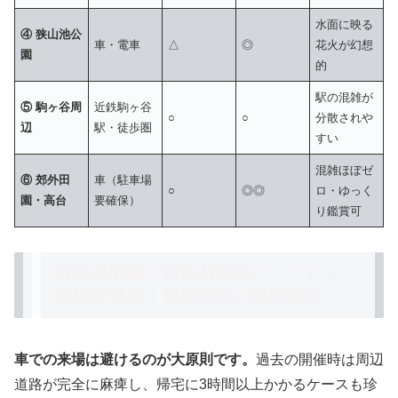
水面に映る
④ 狭山池公
車・電車
△
◎
花火が幻想
園
的
駅の混雑が
⑤ 駒ヶ谷周
近鉄駒ヶ谷
○
○
分散されや
辺
駅・徒歩圏
すい
混雑ほぼゼ
⑥ 郊外田
車（駐車場
○
◎◎
ロ・ゆっく
園・高台
要確保）
り鑑賞可
近鉄長野線・南海高野線のアクセスと
混雑回避術｜電車利用が絶対鉄則
車での来場は避けるのが大原則です。
過去の開催時は周辺
道路が完全に麻痺し、帰宅に3時間以上かかるケースも珍