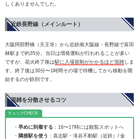
しくありませんでした。
近鉄長野線（メインルート）
大阪阿部野橋（天王寺）から近鉄南大阪線・長野線で富田
林駅まで約35分。当日は増発運転が行われることが多い
ですが、花火終了後は
駅に入場規制がかかるほど混雑
しま
す。終了後は30分〜1時間その場で待機してから移動を開
始するのが鉄則です。
混雑を分散させるコツ
チェック
・
早めに到着する
：16〜17時には観覧スポットへ
・
隣接駅を使う
：喜志駅・滝谷不動駅（近鉄）/ 金