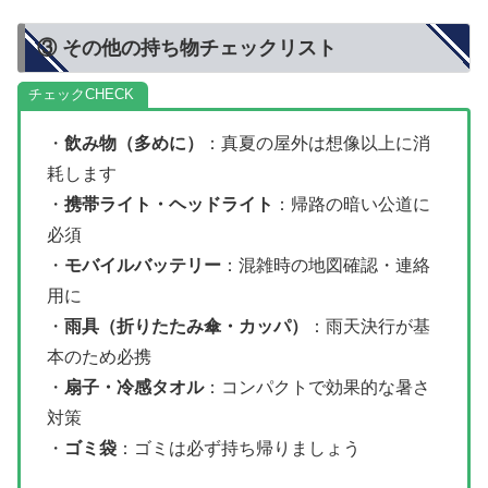
③ その他の持ち物チェックリスト
チェック
・
飲み物（多めに）
：真夏の屋外は想像以上に消
耗します
・
携帯ライト・ヘッドライト
：帰路の暗い公道に
必須
・
モバイルバッテリー
：混雑時の地図確認・連絡
用に
・
雨具（折りたたみ傘・カッパ）
：雨天決行が基
本のため必携
・
扇子・冷感タオル
：コンパクトで効果的な暑さ
対策
・
ゴミ袋
：ゴミは必ず持ち帰りましょう