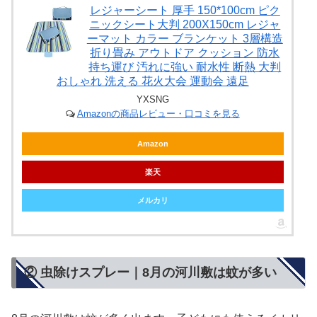
レジャーシート 厚手 150*100cm ピク
ニックシート大判 200X150cm レジャ
ーマット カラー ブランケット 3層構造
折り畳み アウトドア クッション 防水
持ち運び 汚れに強い 耐水性 断熱 大判
おしゃれ 洗える 花火大会 運動会 遠足
YXSNG
Amazonの商品レビュー・口コミを見る
Amazon
楽天
メルカリ
② 虫除けスプレー｜8月の河川敷は蚊が多い