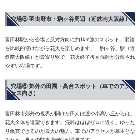
穴場⑤ 羽曳野市・駒ヶ谷周辺（近鉄南大阪線）
富田林駅から会場と反対方向に約1km強のスポット。混雑
を比較的避けながら花火を楽しめます。「駒ヶ谷」駅（近
鉄南大阪線）が最寄り駅で、花火終了後も混雑が分散され
やすい穴場です。
穴場⑥ 郊外の田園・高台スポット（車でのアク
セス向き）
富田林市郊外の視界が開けた田んぼ道や小高い丘からは、
花火全体を遠望できます。混雑はほぼゼロに近く、ゆった
り鑑賞できるのが最大の魅力。車でのアクセスが基本とな
るため、早めの駐車場確保が必要です。