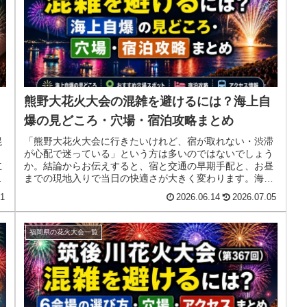
熊野大花火大会の混雑を避けるには？海上自
爆の見どころ・穴場・宿泊攻略まとめ
混
「熊野大花火大会に行きたいけれど、宿が取れない・渋滞
う
が心配で迷っている」という方は多いのではないでしょう
立
か。結論からお伝えすると、宿と交通の早期手配と、お昼
・
までの現地入りで当日の快適さが大きく変わります。海上
自爆の見どころ・穴場・アクセス・...
21
2026.06.14
2026.07.05
福岡県の花火大会一覧