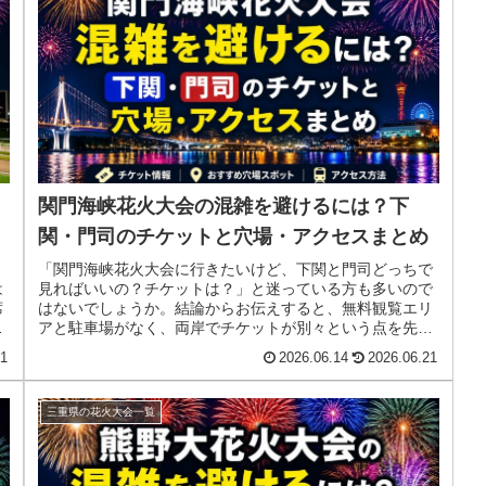
関門海峡花火大会の混雑を避けるには？下
関・門司のチケットと穴場・アクセスまとめ
く
「関門海峡花火大会に行きたいけど、下関と門司どっちで
は
見ればいいの？チケットは？」と迷っている方も多いので
席
はないでしょうか。結論からお伝えすると、無料観覧エリ
右
アと駐車場がなく、両岸でチケットが別々という点を先に
理解しておくことが最大の攻略ポイ...
21
2026.06.14
2026.06.21
三重県の花火大会一覧