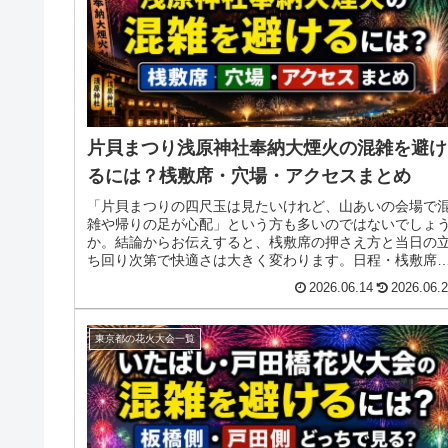
片貝まつり浅原神社奉納大煙火の混雑を避け
るには？桟敷席・穴場・アクセスまとめ
「片貝まつりの四尺玉は見たいけれど、山あいの会場で
雑や帰りの足が心配」という方も多いのではないでしょ
か。結論からお伝えすると、桟敷席の押さえ方と当日の
ち回り次第で快適さは大きく変わります。日程・桟敷席
アクセス・穴場・持ち物まで、実践...
2026.06.14
2026.06.
東京都の花火大会一覧