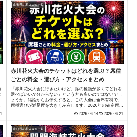
山形県の花火大会一覧
赤川花火大会のチケットはどれを選ぶ？席種
ごとの料金・選び方・アクセスまとめ
場
「赤川花火大会に行きたいけど、席の種類が多くてどれを
は
選べばいいか分からない」という方も多いのではないでし
料
ょうか。結論からお伝えすると、この大会は全席有料で、
選
席種選びが満足度を大きく左右します。2026年の確定席
種・料金から選び方・アクセス・...
21
2026.06.14
2026.06.21
山口県の花火大会一覧