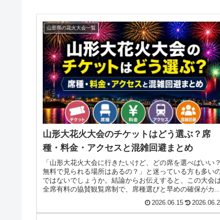
山形県の花火大会一覧
山形大花火大会のチケットはどう選ぶ？席
種・料金・アクセスと混雑回避まとめ
「山形大花火大会に行きたいけど、どの席を選べばいい
無料で見られる場所はあるの？」と迷っている方も多い
ではないでしょうか。結論からお伝えすると、この大会
全席有料の協賛観覧席制で、席種選びと早めの確保がカ
です。席の選び方・会場外からの見...
2026.06.15
2026.06.