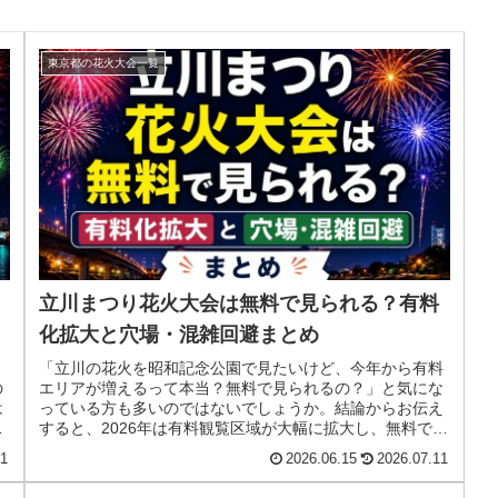
東京都の花火大会一覧
立川まつり花火大会は無料で見られる？有料
化拡大と穴場・混雑回避まとめ
？
「立川の花火を昭和記念公園で見たいけど、今年から有料
の
エリアが増えるって本当？無料で見られるの？」と気にな
は
っている方も多いのではないでしょうか。結論からお伝え
ギ
すると、2026年は有料観覧区域が大幅に拡大し、無料での
観覧スタイルが大きく変わりま...
21
2026.06.15
2026.07.11