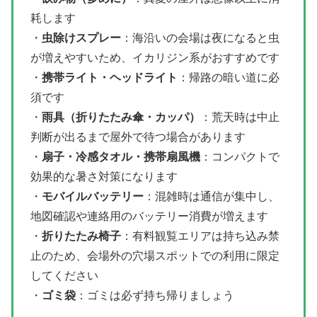
耗します
・
虫除けスプレー
：海沿いの会場は夜になると虫
が増えやすいため、イカリジン系がおすすめです
・
携帯ライト・ヘッドライト
：帰路の暗い道に必
須です
・
雨具（折りたたみ傘・カッパ）
：荒天時は中止
判断が出るまで屋外で待つ場合があります
・
扇子・冷感タオル・携帯扇風機
：コンパクトで
効果的な暑さ対策になります
・
モバイルバッテリー
：混雑時は通信が集中し、
地図確認や連絡用のバッテリー消費が増えます
・
折りたたみ椅子
：有料観覧エリアは持ち込み禁
止のため、会場外の穴場スポットでの利用に限定
してください
・
ゴミ袋
：ゴミは必ず持ち帰りましょう