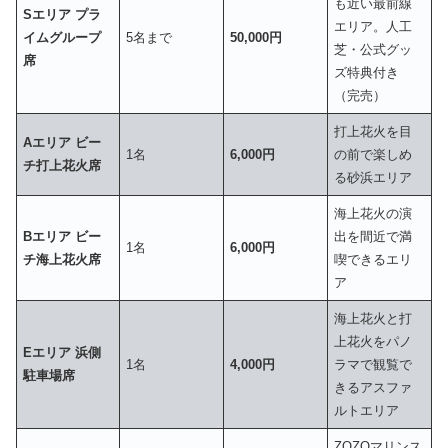
も近い最前線
Sエリア プラ
エリア。人工
イムグループ
5名まで
50,000円
芝・公式グッ
席
ズ特典付き
（完売）
打上花火を目
Aエリア ビー
1名
6,000円
の前で楽しめ
チ打上花火席
る砂浜エリア
海上花火の演
Bエリア ビー
出を間近で満
1名
6,000円
チ海上花火席
喫できるエリ
ア
海上花火と打
上花火をパノ
Eエリア 浜側
1名
4,000円
ラマで観覧で
駐車場席
きるアスファ
ルトエリア
ZOZOマリンス