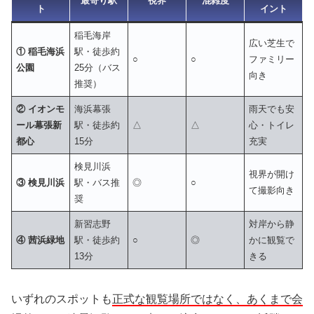
最寄り駅
視界
混雑度
ト
イント
稲毛海岸
広い芝生で
① 稲毛海浜
駅・徒歩約
○
○
ファミリー
公園
25分（バス
向き
推奨）
② イオンモ
海浜幕張
雨天でも安
ール幕張新
駅・徒歩約
△
△
心・トイレ
都心
15分
充実
検見川浜
視界が開け
③ 検見川浜
駅・バス推
◎
○
て撮影向き
奨
新習志野
対岸から静
④ 茜浜緑地
駅・徒歩約
○
◎
かに観覧で
13分
きる
いずれのスポットも
正式な観覧場所ではなく、あくまで会