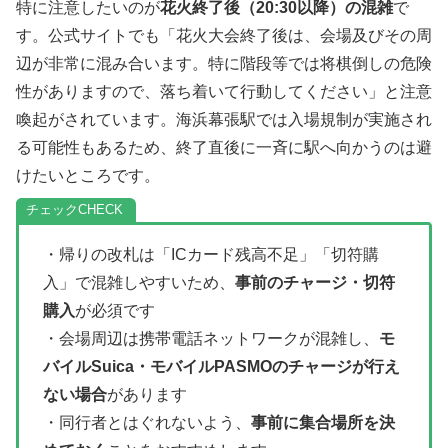
特に注意したいのが
花火終了後（20:30以降）の混雑
で
す。公式サイトでも「花火大会終了後は、会場及びその周
辺が非常に混み合います。特に階段等では将棋倒しの危険
性がありますので、落ち着いて行動してください」と注意
喚起がされています。海浜幕張駅では入場規制が実施され
る可能性もあるため、終了直後に一斉に駅へ向かうのは避
けたいところです。
チェック
・帰りの改札は「ICカード残高不足」「切符購
入」で混雑しやすいため、
事前のチャージ・切符
購入
が必須です
・会場周辺は携帯電話ネットワークが混雑し、
モ
バイルSuica・モバイルPASMOのチャージが行え
ない場合
があります
・同行者とはぐれないよう、
事前に集合場所を決