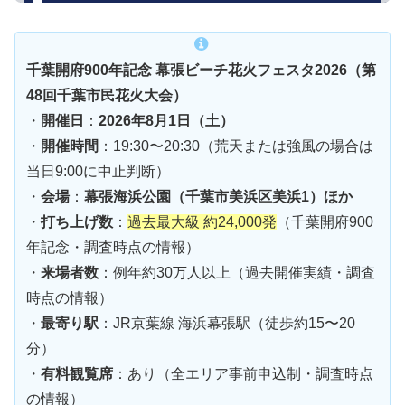
千葉開府900年記念 幕張ビーチ花火フェスタ2026（第
48回千葉市民花火大会）
・
開催日
：
2026年8月1日（土）
・
開催時間
：19:30〜20:30（荒天または強風の場合は
当日9:00に中止判断）
・
会場
：
幕張海浜公園（千葉市美浜区美浜1）ほか
・
打ち上げ数
：
過去最大級 約24,000発
（千葉開府900
年記念・調査時点の情報）
・
来場者数
：例年約30万人以上（過去開催実績・調査
時点の情報）
・
最寄り駅
：JR京葉線 海浜幕張駅（徒歩約15〜20
分）
・
有料観覧席
：あり（全エリア事前申込制・調査時点
の情報）