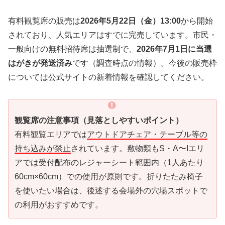
有料観覧席の販売は
2026年5月22日（金）13:00
から開始
されており、人気エリアはすでに完売しています。市民・
一般向けの無料招待席は抽選制で、
2026年7月1日に当選
はがきが発送済み
です（調査時点の情報）。今後の販売枠
については公式サイトの新着情報を確認してください。
観覧席の注意事項（見落としやすいポイント）
有料観覧エリアでは
アウトドアチェア・テーブル等の
持ち込みが禁止
されています。敷物類もS・A〜Iエリ
アでは受付配布のレジャーシート範囲内（1人あたり
60cm×60cm）での使用が原則です。折りたたみ椅子
を使いたい場合は、後述する会場外の穴場スポットで
の利用がおすすめです。