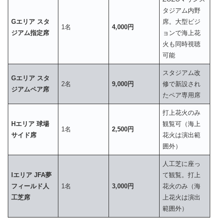
タジアム内野
Gエリア スタ
席。大型ビジ
1名
4,000円
ジアム指定席
ョンで海上花
火も同時視聴
可能
スタジアム改
Gエリア スタ
2名
9,000円
修で新設され
ジアムペア席
たペア専用席
打上花火のみ
Hエリア 球場
観覧可（海上
1名
2,500円
サイド席
花火は演出範
囲外）
人工芝に座っ
Iエリア JFA夢
て観覧。打上
フィールド人
1名
3,000円
花火のみ（海
工芝席
上花火は演出
範囲外）