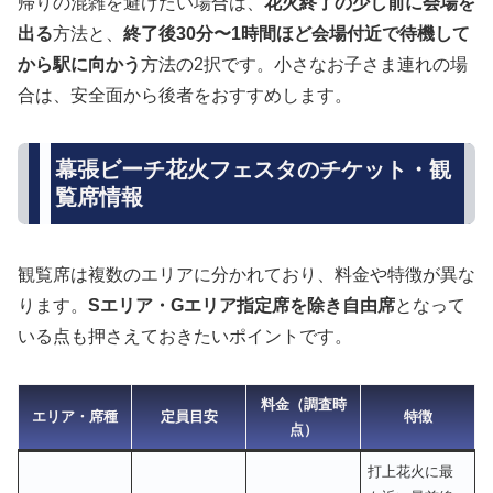
帰りの混雑を避けたい場合は、
花火終了の少し前に会場を
出る
方法と、
終了後30分〜1時間ほど会場付近で待機して
から駅に向かう
方法の2択です。小さなお子さま連れの場
合は、安全面から後者をおすすめします。
幕張ビーチ花火フェスタのチケット・観
覧席情報
観覧席は複数のエリアに分かれており、料金や特徴が異な
ります。
Sエリア・Gエリア指定席を除き自由席
となって
いる点も押さえておきたいポイントです。
料金（調査時
エリア・席種
定員目安
特徴
点）
打上花火に最