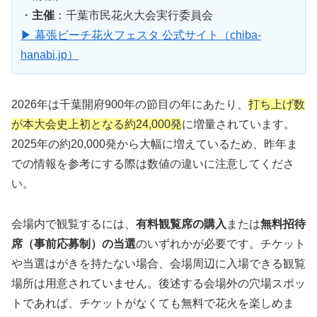
・
主催
：千葉市民花火大会実行委員会
▶ 幕張ビーチ花火フェスタ 公式サイト（chiba-
hanabi.jp）
2026年は千葉開府900年の節目の年にあたり、
打ち上げ数
が本大会史上初となる約24,000発
に増量されています。
2025年の約20,000発から大幅に増えているため、昨年ま
での情報を参考にする際は数値の違いに注意してくださ
い。
会場内で観覧するには、
有料観覧席の購入
または
無料招待
席（事前応募制）の当選
のいずれかが必要です。チケット
や当選はがきを持たない場合、会場周辺に入場できる観覧
場所は用意されていません。後述する会場外の穴場スポッ
トであれば、チケットがなくても無料で花火を楽しめま