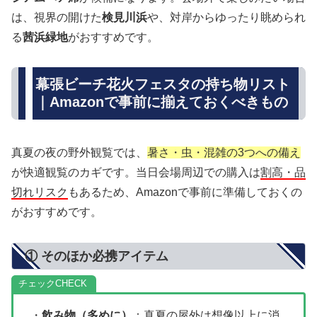
は、視界の開けた
検見川浜
や、対岸からゆったり眺められ
る
茜浜緑地
がおすすめです。
幕張ビーチ花火フェスタの持ち物リスト
｜Amazonで事前に揃えておくべきもの
真夏の夜の野外観覧では、
暑さ・虫・混雑の3つへの備え
が快適観覧のカギです。当日会場周辺での購入は
割高・品
切れリスク
もあるため、Amazonで事前に準備しておくの
がおすすめです。
① そのほか必携アイテム
チェック
・
飲み物（多めに）
：真夏の屋外は想像以上に消