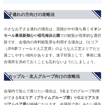
子連れの方向けの攻略法
小さなお子さま連れの場合は、混雑がやや落ち着く
イオン
モール幕張新都心
や
稲毛海浜公園
での観覧が現実的な選択
肢です。会場内の有料観覧席を利用する場合は、Iエリア
（JFA夢フィールド人工芝席）のような人工芝エリアだと
過ごしやすい傾向があります。迷子対策として、事前に集
合場所を決めておくことも忘れないようにしましょう。
カップル・友人グループ向けの攻略法
会場内で並んで座りたい場合は、5名までのグループ利用
ができる
Sエリア（プライムグループ席）
や
Gエリアスタ
ジアムペア席
が候補になります。会場外で楽しみたい場合