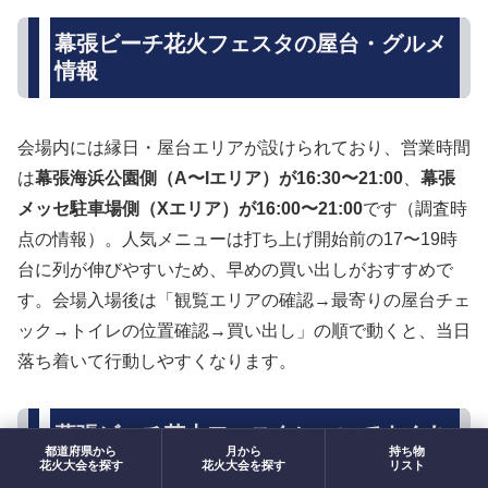
幕張ビーチ花火フェスタの屋台・グルメ
情報
会場内には縁日・屋台エリアが設けられており、営業時間
は
幕張海浜公園側（A〜Iエリア）が16:30〜21:00
、
幕張
メッセ駐車場側（Xエリア）が16:00〜21:00
です（調査時
点の情報）。人気メニューは打ち上げ開始前の17〜19時
台に列が伸びやすいため、早めの買い出しがおすすめで
す。会場入場後は「観覧エリアの確認→最寄りの屋台チェ
ック→トイレの位置確認→買い出し」の順で動くと、当日
落ち着いて行動しやすくなります。
幕張ビーチ花火フェスタについてよくあ
都道府県から
月から
持ち物
る質問
花火大会を探す
花火大会を探す
リスト