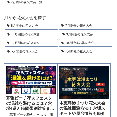
石川県の花火大会一覧
月から花火大会を探す
8月開催の花火大会
7月開催の花火大会
11月開催の花火大会
9月開催の花火大会
12月開催の花火大会
10月開催の花火大会
5月開催の花火大会
1月開催の花火大会
千葉県の花火大会一覧
千葉県の花火大会一覧
幕張ビーチ花火フェスタ
木更津港まつり花火大会
の混雑を避けるには？穴
の混雑回避方法！穴場ス
場4選と時間帯別対策まと
ポットや屋台情報も紹介
め
「幕張ビーチ花火フェスタ、混