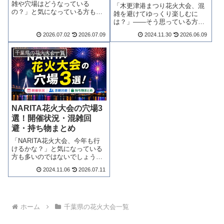
雑や穴場はどうなっている
「木更津港まつり花火大会、混
の？」と気になっている方も多
雑を避けてゆっくり楽しむに
いのではないでしょうか。結論
は？」——そう思っている方は
からお伝えすると、時間帯と場
多いのではないでしょうか。結
2026.07.02
2026.07.09
2024.11.30
2026.06.09
所選びで観覧の快適さは大きく
論からお伝えすると、観覧スポ
変わります。混雑データから無
ット選び・到着時間・帰りの待
料の穴場4選、持ち物まで実践的
機の3点を事前に決めておくだけ
千葉県の花火大会一覧
な情報をまとめまし...
で、当日の快適さが大きく変わ
ります。基本情報...
NARITA花火大会の穴場3
選！開催状況・混雑回
避・持ち物まとめ
「NARITA花火大会、今年も行
けるかな？」と気になっている
方も多いのではないでしょう
か。結論からお伝えすると、
2024.11.06
2026.07.11
2026年の公式開催発表はまだ出
ていません。最新の開催状況・
穴場スポット・混雑回避策・持
ち物まで、この記事に必要な情
報をすべてま...
ホーム
千葉県の花火大会一覧