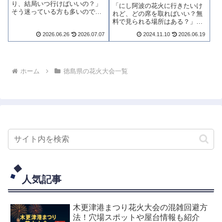
り、結局いつ行けばいいの？」
「にし阿波の花火に行きたいけ
そう迷っている方も多いのでは
れど、どの席を取ればいい？無
ないでしょうか。結論からお伝
料で見られる場所はある？」と
えすると、花火と阿波おどりは
迷う方も多いのではないでしょ
2026.06.26
2026.07.07
2024.11.10
2026.06.19
別日開催です。日程の違いから
うか。結論からお伝えすると、
穴場・混雑回避・持ち物まで、
この大会は全席指定の有料制
この記事に実践的な攻略法をす
で、無料観覧エリアはありませ
べてまとめました。...
ん。チケット・席選び・アクセ
ス・持ち物まで、最...
ホーム
徳島県の花火大会一覧
人気記事
木更津港まつり花火大会の混雑回避方
法！穴場スポットや屋台情報も紹介