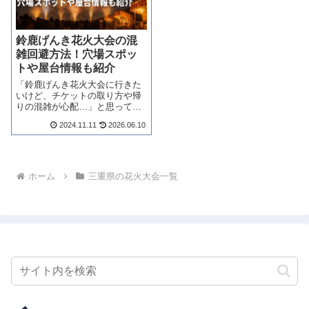
鈴鹿げんき花火大会の混
雑回避方法！穴場スポッ
トや屋台情報も紹介
「鈴鹿げんき花火大会に行きた
いけど、チケットの取り方や帰
りの混雑が心配…」と思ってい
る方も多いのではないでしょう
2024.11.11
2026.06.10
か。結論からお伝えすると、こ
の大会は完全チケット制のため
事前準備がすべてのカギになり
ます。開催日・チケット情報か
ら時間帯別の混雑...
ホーム
三重県の花火大会一覧