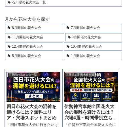
石川県の花火大会一覧
月から花火大会を探す
8月開催の花火大会
7月開催の花火大会
11月開催の花火大会
9月開催の花火大会
12月開催の花火大会
10月開催の花火大会
5月開催の花火大会
1月開催の花火大会
三重県の花火大会一覧
三重県の花火大会一覧
四日市花火大会の混雑を
伊勢神宮奉納全国花火大
避けるには？無料エリ
会の混雑を避けるには？
ア・穴場スポットまとめ
穴場4選・時間帯別立ち回
りまとめ
「四日市花火大会に行きたいけ
「伊勢神宮奉納全国花火大会に