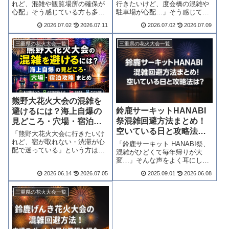
れど、混雑や観覧場所の確保が
行きたいけど、度会橋の混雑や
心配」そう感じている方も多い
駐車場が心配…」そう感じてい
のではないでしょうか。結論か
る方も多いのではないでしょう
2026.07.02
2026.07.11
2026.07.02
2026.07.09
らお伝えすると、2026年は無料
か。結論からお伝えすると、時
で楽しめる観覧エリアが新設さ
間帯ごとの混雑の波を知り、穴
れ、穴場選びの選択肢が大きく
場を1つ押さえておくだけで当日
三重県の花火大会一覧
三重県の花火大会一覧
広がりました。チケット情報か
の快適さは大きく変わります。
ら混雑回避策...
公式情報をもと...
熊野大花火大会の混雑を
鈴鹿サーキットHANABI
避けるには？海上自爆の
祭混雑回避方法まとめ！
見どころ・穴場・宿泊攻
空いている日と攻略法
略まとめ
「熊野大花火大会に行きたいけ
は？
れど、宿が取れない・渋滞が心
「鈴鹿サーキット HANABI祭、
配で迷っている」という方は多
混雑がひどくて毎年帰りが大
いのではないでしょうか。結論
変…」そんな声をよく耳にしま
からお伝えすると、宿と交通の
す。結論からお伝えすると、入
2026.06.14
2026.07.05
2025.09.01
2026.06.08
早期手配と、お昼までの現地入
場スタイルの選び方と帰路のタ
りで当日の快適さが大きく変わ
イミング調整で、快適さは大き
ります。海上自爆の見どころ・
く変わります。2026年の正確な
三重県の花火大会一覧
穴場・アクセス・...
開催情報・観覧席の全種類・時
間帯別の...