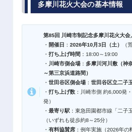
多摩川花火大会の基本情報
第85回 川崎市制記念多摩川花火大会
・
開催日
：
2026年10月3日（土）
（
・
打ち上げ時間
：18:00～19:00
・
川崎市側会場
：
多摩川河川敷（神奈
～第三京浜道路間）
・
世田谷区側会場
：
世田谷区立二子
・
打ち上げ数
：川崎市側 約6,000発・
発）
・
最寄り駅
：東急田園都市線「二子
（いずれも徒歩約8～25分）
・
有料協賛席
：例年実施（2026年