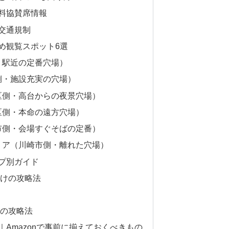
料協賛席情報
交通規制
め観覧スポット6選
・駅近の定番穴場）
側・施設充実の穴場）
区側・高台からの夜景穴場）
区側・本命の遠方穴場）
市側・会場すぐそばの定番）
リア（川崎市側・離れた穴場）
プ別ガイド
けの攻略法
の攻略法
Amazonで事前に揃えておくべきもの