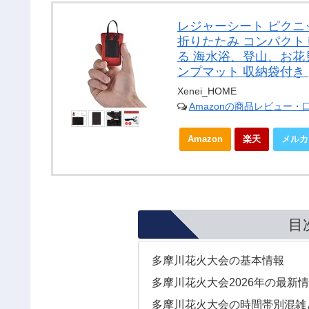
レジャーシート ピクニ
折りたたみ コンパクト
る 海水浴、登山、お花
ンプマット 収納袋付き (
Xenei_HOME
Amazonの商品レビュー・
Amazon
楽天
メルカ
目
多摩川花火大会の基本情報
多摩川花火大会2026年の最新
多摩川花火大会の時間帯別混雑