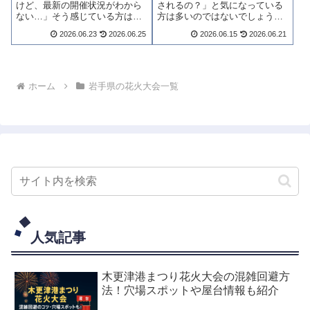
けど、最新の開催状況がわから
されるの？」と気になっている
ない…」そう感じている方は多
方は多いのではないでしょう
いのではないでしょうか。結論
か。結論からお伝えすると、従
2026.06.23
2026.06.25
2026.06.15
2026.06.21
からお伝えすると、三陸花火競
来の三陸花火大会は2025年に中
技大会は2025年5月に突然中止
止され、現在も再開の見通しは
となり、現時点で再開の見通し
立っていません。一方で、地元
はありません。中止の経緯・返
有志による新たな花火大会「高
金問題の実態...
田松原花火...
ホーム
岩手県の花火大会一覧
人気記事
木更津港まつり花火大会の混雑回避方
法！穴場スポットや屋台情報も紹介