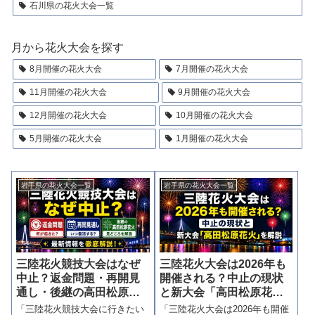
石川県の花火大会一覧
月から花火大会を探す
8月開催の花火大会
7月開催の花火大会
11月開催の花火大会
9月開催の花火大会
12月開催の花火大会
10月開催の花火大会
5月開催の花火大会
1月開催の花火大会
岩手県の花火大会一覧
岩手県の花火大会一覧
三陸花火競技大会はなぜ
三陸花火大会は2026年も
中止？返金問題・再開見
開催される？中止の現状
通し・後継の高田松原花
と新大会「高田松原花
火を解説
火」を解説
「三陸花火競技大会に行きたい
「三陸花火大会は2026年も開催