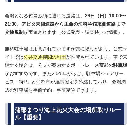
会場となる竹島ふ頭に通じる道路は、
26日（日）18:00〜
21:30、アピタ東側道路から生命の海科学館東側道路まで
交通規制
が実施されます（公式発表・調査時点の情報）。
無料駐車場は用意されていますが数に限りがあり、公式サ
イトでは
公共交通機関の利用
が推奨されています。車で来
場する場合は、公式が案内する
ボートレース蒲郡の駐車場
がおすすめです。また2026年からは、駐車場シェアサー
ビス「
特P
」と蒲郡市が連携協定を締結しており、会場周
辺の駐車場を事前予約・事前精算できます。
蒲郡まつり海上花火大会の場所取りルー
ル【重要】