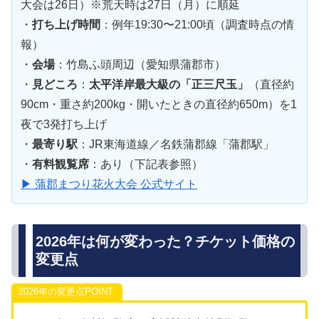
大会は26日）※荒天時は27日（月）に順延
・
打ち上げ時間
：例年19:30〜21:00頃（調査時点の情
報）
・
会場
：竹島ふ頭周辺（愛知県蒲郡市）
・
見どころ
：
太平洋岸最大級の「正三尺玉」
（直径約
90cm・重さ約200kg・開いたときの直径約650m）を1
夜で3発打ち上げ
・
最寄り駅
：JR東海道線／名鉄蒲郡線「蒲郡駅」
・
有料観覧席
：あり（下記表参照）
▶ 蒲郡まつり花火大会 公式サイト
2026年は何が変わった？チケット価格の
変更点
2026年の変更点