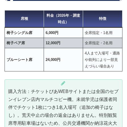
料金（2026年・調査
席種
特徴
時点）
椅子シングル席
6,000円
全席指定・1名用
椅子ペア席
12,000円
全席指定・2名用
4人まで入場可・通路
ブルーシート席
24,000円
や前列により一部見
えづらい場合あり
購入方法：チケットぴあWEBサイトまたは全国のセブ
ンイレブン店内マルチコピー機。未就学児は保護者同
伴でチケット1枚につき1名入場可（追加の椅子はな
し）。荒天中止の場合の返金はありません。特別観覧
席専用駐車場はないため、公共交通機関か納涼花火大