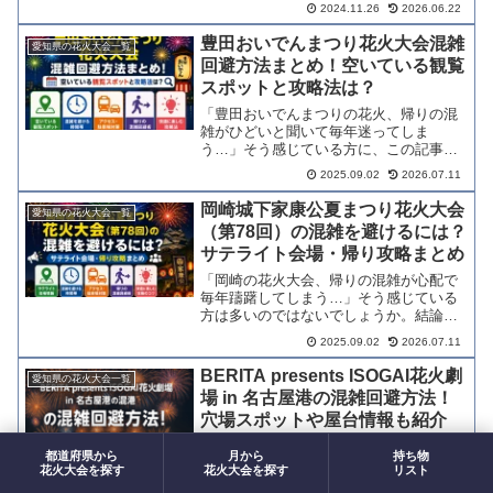
結論からお伝えすると、海の日名古屋み
2024.11.26
2026.06.22
なと祭の花火大会は2026年の開催が中止
となっています。中止の背景・理由、再
豊田おいでんまつり花火大会混雑
愛知県の花火大会一覧
開に備えた穴場スポッ...
回避方法まとめ！空いている観覧
スポットと攻略法は？
「豊田おいでんまつりの花火、帰りの混
雑がひどいと聞いて毎年迷ってしま
う…」そう感じている方に、この記事は
実践的な攻略法をすべてまとめました。
2025.09.02
2026.07.11
結論からお伝えすると、観覧エリアの選
び方と帰宅タイミングの工夫だけで、混
岡崎城下家康公夏まつり花火大会
愛知県の花火大会一覧
雑の体感は大きく変わります。...
（第78回）の混雑を避けるには？
サテライト会場・帰り攻略まとめ
「岡崎の花火大会、帰りの混雑が心配で
毎年躊躇してしまう…」そう感じている
方は多いのではないでしょうか。結論か
らお伝えすると、会場選びと時間帯の工
2025.09.02
2026.07.11
夫だけで、混雑の体感は大きく変わりま
す。チケット情報・サテライト会場・ア
BERITA presents ISOGAI花火劇
愛知県の花火大会一覧
クセス攻略・持ち物まで、...
場 in 名古屋港の混雑回避方法！
穴場スポットや屋台情報も紹介
「ISOGAI花火劇場、今年は開催される
都道府県から
月から
持ち物
の？チケットはどこで買える？会場外か
花火大会を探す
花火大会を探す
リスト
ら見える場所はある？」そうお考えの方