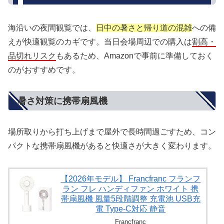
海沿いの夜間観覧では、
日中の暑さと帰り道の混雑
への備
えが快適観覧のカギです。当日会場周辺での購入は
割高・
品切れリスク
もあるため、Amazonで事前に準備しておく
のがおすすめです。
暑さ対策に携帯扇風機
場所取りから打ち上げまで屋外で長時間過ごすため、コン
パクトな携帯扇風機があると快適さが大きく変わります。
【2026年モデル】 Francfranc フランフ
ラン フレ ハンディファン ホワイト 携
帯扇風機 風量5段階調整 充電池 USB充
電 Type-C対応 静音
Francfranc