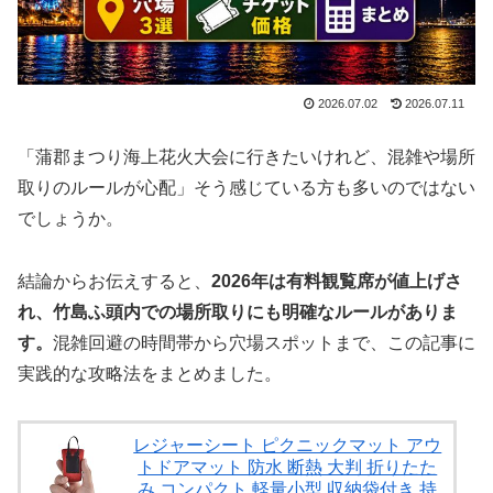
2026.07.02
2026.07.11
「蒲郡まつり海上花火大会に行きたいけれど、混雑や場所
取りのルールが心配」そう感じている方も多いのではない
でしょうか。
結論からお伝えすると、
2026年は有料観覧席が値上げさ
れ、竹島ふ頭内での場所取りにも明確なルールがありま
す。
混雑回避の時間帯から穴場スポットまで、この記事に
実践的な攻略法をまとめました。
レジャーシート ピクニックマット アウ
トドアマット 防水 断熱 大判 折りたた
み コンパクト 軽量小型 収納袋付き 持