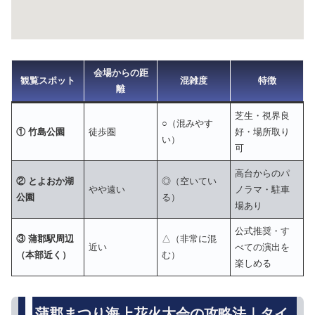
会場からの距
観覧スポット
混雑度
特徴
離
芝生・視界良
○（混みやす
① 竹島公園
徒歩圏
好・場所取り
い）
可
高台からのパ
② とよおか湖
◎（空いてい
やや遠い
ノラマ・駐車
公園
る）
場あり
公式推奨・す
③ 蒲郡駅周辺
△（非常に混
近い
べての演出を
（本部近く）
む）
楽しめる
蒲郡まつり海上花火大会の攻略法｜タイ