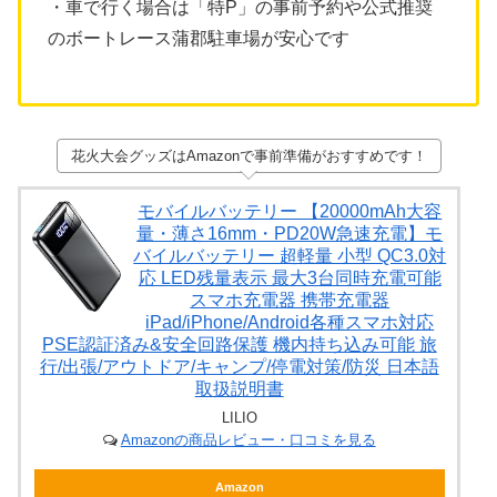
・車で行く場合は「特P」の事前予約や公式推奨
のボートレース蒲郡駐車場が安心です
花火大会グッズはAmazonで事前準備がおすすめです！
モバイルバッテリー 【20000mAh大容
量・薄さ16mm・PD20W急速充電】モ
バイルバッテリー 超軽量 小型 QC3.0対
応 LED残量表示 最大3台同時充電可能
スマホ充電器 携帯充電器
iPad/iPhone/Android各種スマホ対応
PSE認証済み&安全回路保護 機内持ち込み可能 旅
行/出張/アウトドア/キャンプ/停電対策/防災 日本語
取扱説明書
LILIO
Amazonの商品レビュー・口コミを見る
Amazon