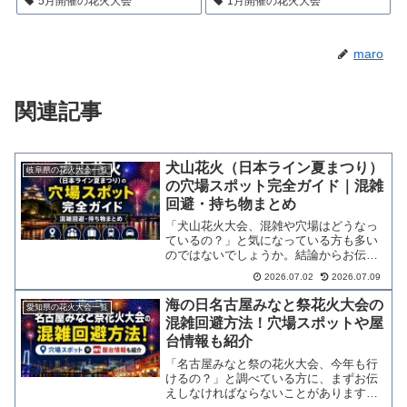
5月開催の花火大会
1月開催の花火大会
maro
関連記事
犬山花火（日本ライン夏まつり）
岐阜県の花火大会一覧
の穴場スポット完全ガイド｜混雑
回避・持ち物まとめ
「犬山花火大会、混雑や穴場はどうなっ
ているの？」と気になっている方も多い
のではないでしょうか。結論からお伝え
すると、犬山の花火大会は2022年から開
2026.07.02
2026.07.09
催形式が大きく変わっています。最新の
日程・混雑状況から無料の穴場4選、持ち
海の日名古屋みなと祭花火大会の
愛知県の花火大会一覧
物まで実践的な情報...
混雑回避方法！穴場スポットや屋
台情報も紹介
「名古屋みなと祭の花火大会、今年も行
けるの？」と調べている方に、まずお伝
えしなければならないことがあります。