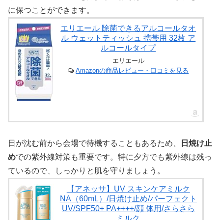
に保つことができます。
エリエール 除菌できるアルコールタオ
ル ウェットティッシュ 携帯用 32枚 ア
ルコールタイプ
エリエール
Amazonの商品レビュー・口コミを見る
日が沈む前から会場で待機することもあるため、
日焼け止
め
での紫外線対策も重要です。特に夕方でも紫外線は残っ
ているので、しっかりと肌を守りましょう。
【アネッサ】UV スキンケアミルク
NA（60mL）/日焼け止め/パーフェクト
UV/SPF50+ PA++++/顔 体用/さらさら
ミルク