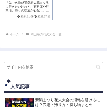
「備中名物成羽愛宕大花火を見
に行きたいけれど、有料席や駐
車場、帰りの交通が心配…」と
いう方は多いのではないでしょ
2024.11.09
2026.07.11
うか。結論からお伝えすると、
この大会は全席有料で、しかも
帰りのバス・タクシーがないと
いう独特の注意点があります。
開催情報から有料...
ホーム
岡山県の花火大会一覧
人気記事
新潟まつり花火大会の混雑を避けるに
は？穴場・帰り方・持ち物まとめ