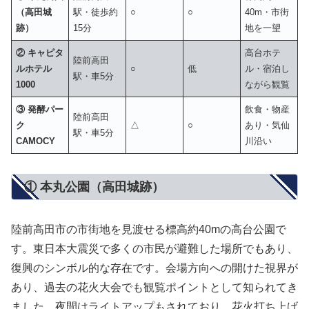
（高田城
駅・徒歩約
○
○
40m・市街
跡）
15分
地を一望
② キャピタ
高台ホテ
陸前高田
ルホテル
○
低
ル・宿泊し
駅・車5分
1000
ながら観覧
③ 発酵パー
飲食・物産
陸前高田
ク
△
○
あり・気仙
駅・車5分
CAMOCY
川沿い
① 本丸公園（高田城跡）
陸前高田市の市街地を見渡せる標高約40mの高台公園で
す。東日本大震災で多くの市民が避難した場所でもあり、
復興のシンボル的な存在です。会場方向への開けた視界が
あり、過去の花火大会でも観覧ポイントとして知られてき
ました。夜間はライトアップもされており、花火打ち上げ