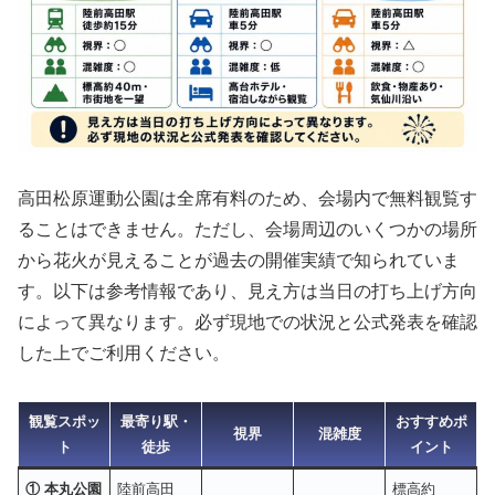
高田松原運動公園は全席有料のため、会場内で無料観覧す
ることはできません。ただし、会場周辺のいくつかの場所
から花火が見えることが過去の開催実績で知られていま
す。以下は参考情報であり、見え方は当日の打ち上げ方向
によって異なります。必ず現地での状況と公式発表を確認
した上でご利用ください。
観覧スポッ
最寄り駅・
おすすめポ
視界
混雑度
ト
徒歩
イント
① 本丸公園
陸前高田
標高約