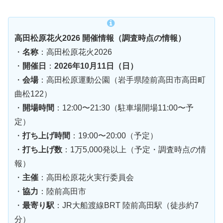
高田松原花火2026 開催情報（調査時点の情報）
・
名称
：高田松原花火2026
・
開催日
：
2026年10月11日（日）
・
会場
：高田松原運動公園（岩手県陸前高田市高田町
曲松122）
・
開場時間
：12:00〜21:30（駐車場開場11:00〜予
定）
・
打ち上げ時間
：19:00〜20:00（予定）
・
打ち上げ数
：1万5,000発以上（予定・調査時点の情
報）
・
主催
：高田松原花火実行委員会
・
協力
：陸前高田市
・
最寄り駅
：JR大船渡線BRT 陸前高田駅（徒歩約7
分）