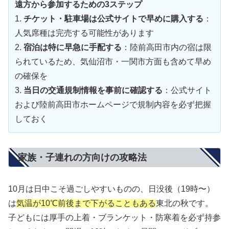
遠方から参加するための3ステップ
1.
チケット・駐車場は公式サイトで早めに購入する
：
人気席種は完売する可能性があります
2.
宿泊は特に早急に手配する
：陸前高田市内の宿は限
られているため、気仙沼市・一関市方面も含めて早め
の確保を
3.
当日の交通規制情報を事前に確認する
：公式サイト
および陸前高田市ホームページで規制内容を必ず把握
しておく
家族・子連れの方向けの攻略法
10月は日中こそ過ごしやすいものの、日没後（19時〜）
は
気温が10℃前後まで下がることもある
東北の秋です。
子どもには厚手の上着・ブランケット・防寒着を必ず持参