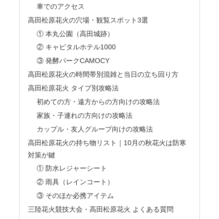
車でのアクセス
高田松原花火の穴場・観覧スポット3選
① 本丸公園（高田城跡）
② キャピタルホテル1000
③ 発酵パークCAMOCY
高田松原花火の時間帯別混雑と当日の立ち回り方
高田松原花火 タイプ別攻略法
初めての方・遠方からの方向けの攻略法
家族・子連れの方向けの攻略法
カップル・友人グループ向けの攻略法
高田松原花火の持ち物リスト｜10月の秋花火は防寒
対策が鍵
① 防水レジャーシート
② 雨具（レインコート）
③ そのほか必携アイテム
三陸花火競技大会・高田松原花火 よくある質問