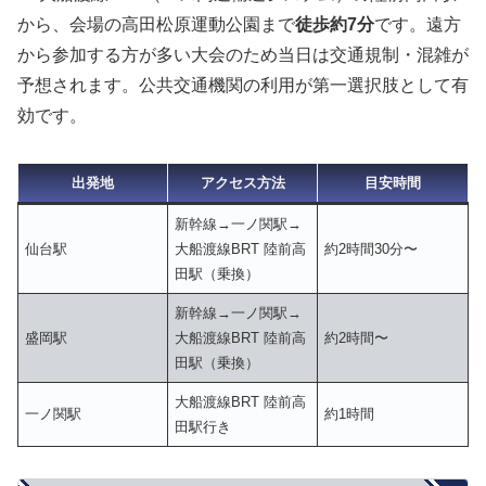
から、会場の高田松原運動公園まで
徒歩約7分
です。遠方
から参加する方が多い大会のため当日は交通規制・混雑が
予想されます。公共交通機関の利用が第一選択肢として有
効です。
出発地
アクセス方法
目安時間
新幹線→一ノ関駅→
仙台駅
大船渡線BRT 陸前高
約2時間30分〜
田駅（乗換）
新幹線→一ノ関駅→
盛岡駅
大船渡線BRT 陸前高
約2時間〜
田駅（乗換）
大船渡線BRT 陸前高
一ノ関駅
約1時間
田駅行き