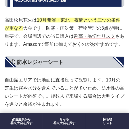
高田松原花火は
10月開催・東北・夜間という三つの条件
が重なる
大会です。防寒・雨対策・荷物管理の3点が特に
重要で、会場周辺での当日購入は
割高・品切れリスク
もあ
ります。Amazonで事前に揃えておくのがおすすめです。
① 防水レジャーシート
自由席エリアでは地面に直接座って観覧します。10月の
芝生は露や水分を含んでいることが多いため、防水性の高
いシートが必須です。複数人で来場する場合は大判タイプ
を選ぶと余裕が生まれます。
都道府県から
月から
持ち物
レジャーシート 大判 防湿 防水
花火大会を探す
花火大会を探す
リスト
195x200cm 2～8人用 コンパクト 折り