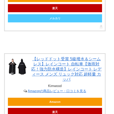
楽天
メルカリ
【レッドドット受賞 5級撥水＆シーム
レス】レインコート 自転車【激雨対
応！強力防水構造】レインコート レデ
ィース メンズ リュック対応 超軽量 カ
ッパ
Kimwood
Amazonの商品レビュー・口コミを見る
Amazon
楽天