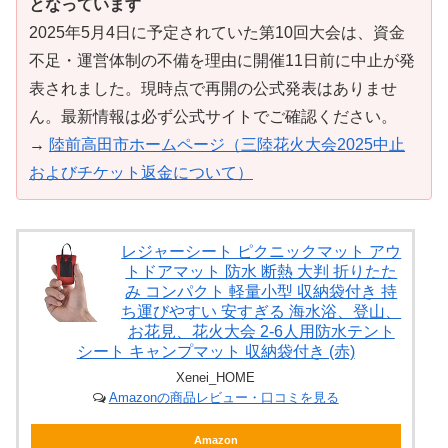
となっています
2025年5月4日に予定されていた第10回大会は、資金
不足・運営体制の不備を理由に開催11日前に中止が発
表されました。現時点で再開の公式発表はありませ
ん。最新情報は必ず公式サイトでご確認ください。
→
陸前高田市ホームページ（三陸花火大会2025中止
およびチケット返金について）
レジャーシート ピクニックマット アウ
トドアマット 防水 断熱 大判 折りたた
み コンパクト 軽量小型 収納袋付き 持
ち運びやすい 安すぎる 海水浴、登山、
お花見、花火大会 2-6人用防水テント
シート キャンプマット 収納袋付き (赤)
Xenei_HOME
Amazonの商品レビュー・口コミを見る
Amazon