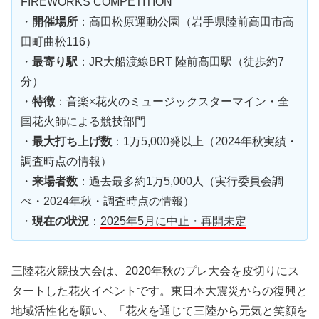
FIREWORKS COMPETITION
・
開催場所
：高田松原運動公園（岩手県陸前高田市高
田町曲松116）
・
最寄り駅
：JR大船渡線BRT 陸前高田駅（徒歩約7
分）
・
特徴
：音楽×花火のミュージックスターマイン・全
国花火師による競技部門
・
最大打ち上げ数
：1万5,000発以上（2024年秋実績・
調査時点の情報）
・
来場者数
：過去最多約1万5,000人（実行委員会調
べ・2024年秋・調査時点の情報）
・
現在の状況
：
2025年5月に中止・再開未定
三陸花火競技大会は、2020年秋のプレ大会を皮切りにス
タートした花火イベントです。東日本大震災からの復興と
地域活性化を願い、「花火を通じて三陸から元気と笑顔を