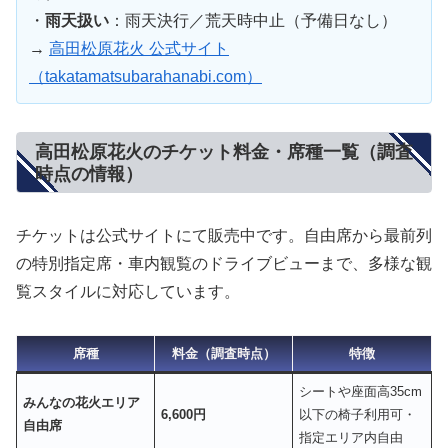
・
雨天扱い
：雨天決行／荒天時中止（予備日なし）
→
高田松原花火 公式サイト
（takatamatsubarahanabi.com）
高田松原花火のチケット料金・席種一覧（調査
時点の情報）
チケットは公式サイトにて販売中です。自由席から最前列
の特別指定席・車内観覧のドライブビューまで、多様な観
覧スタイルに対応しています。
席種
料金（調査時点）
特徴
シートや座面高35cm
みんなの花火エリア
6,600円
以下の椅子利用可・
自由席
指定エリア内自由