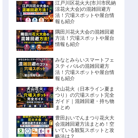
江戸川区花火大(市川市民納
涼花火大会)の混雑回避方
法！穴場スポットや屋台情
報も紹介
隅田川花火大会の混雑回避
方法！穴場スポットや屋台
情報も紹介
みなとみらいスマートフェ
スティバルの混雑回避方
法！穴場スポットや屋台情
報も紹介
犬山花火（日本ライン夏ま
つり）の穴場スポット完全
ガイド｜混雑回避・持ち物
まとめ
豊田おいでんまつり花火大
会混雑回避方法まとめ！空
いている観覧スポットと攻
略法は？