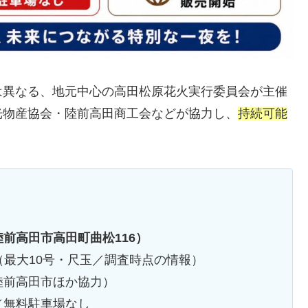
は異なる、地元中心の高田松原花火実行委員会が主催
光物産協会・陸前高田商工会などが協力し、
持続可能
前高田市高田町曲松116）
定（最大10号・尺玉／調査時点の情報）
陸前高田市ほか協力）
／無料駐車場なし