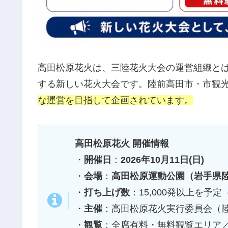
高田松原花火は、三陸花火大会の運営組織と
する新しい花火大会です。陸前高田市・市観
な運営を目指して企画されています。
高田松原花火 開催情報
・
開催日
：
2026年10月11日(日)
・
会場
：
高田松原運動公園（岩手県陸
・
打ち上げ数
：15,000発以上を予
・
主催
：高田松原花火実行委員会（
・
観覧
：全席有料・無料観覧エリア