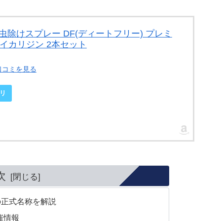
 虫除けスプレー DF(ディートフリー) プレミ
l イカリジン 2本セット
口コミを見る
リ
次
の正式名称を解説
催情報