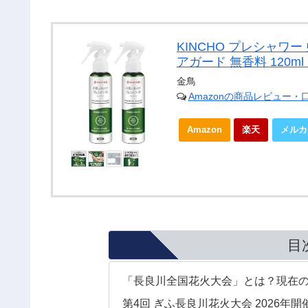
KINCHO プレシャワー
アガード 無香料 120m
金鳥
Amazonの商品レビュー・
Amazon
楽天
メルカ
目
「長良川全国花火大会」とは？現在
第4回 ぎふ長良川花火大会 2026年開