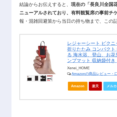
結論からお伝えすると、
現在の「長良川全国
ニューアルされており、有料観覧席の事前チ
報・混雑回避策から当日の持ち物まで、この
レジャーシート ピクニ
折りたたみ コンパクト
る 海水浴、登山、お花
ンプマット 収納袋付き (
Xenei_HOME
Amazonの商品レビュー・
Amazon
楽天
メルカ