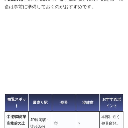
食は事前に準備しておくのがおすすめです。
観覧スポッ
おすすめポ
最寄り駅
視界
混雑度
ト
イント
① 静岡商業
本部に近く
JR静岡駅・
高校前の土
◎
○
視界良好。
徒歩35分