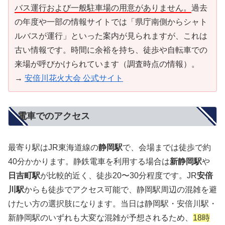
バス運行および一般駐車場の用意がありません。
過去
の年度や一部の情報サイトでは「県庁南側からシャト
ルバスが運行」といった案内が見られますが、これは
古い情報です。時間に余裕を持ち、徒歩や自転車での
来場が呼びかけられています（調査時点の情報）。
→
安倍川花火大会 公式サイト
電車でのアクセス
最寄り駅はJR東海道線の
静岡駅
で、会場までは徒歩で約
40分かかります。静鉄電車を利用する場合は
新静岡駅
や
日吉町駅
が比較的近く、徒歩20〜30分程度です。JR
安倍
川駅
からも徒歩でアクセス可能で、静岡駅周辺の混雑を避
けたい方の選択肢になります。当日は静岡駅・安倍川駅・
新静岡駅のいずれも大変な混雑が予想されるため、
18時