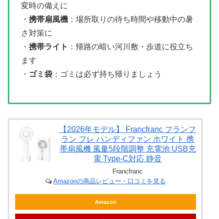
変時の備えに
・
携帯扇風機
：場所取りの待ち時間や移動中の暑
さ対策に
・
携帯ライト
：帰路の暗い河川敷・歩道に役立ち
ます
・
ゴミ袋
：ゴミは必ず持ち帰りましょう
【2026年モデル】 Francfranc フランフ
ラン フレ ハンディファン ホワイト 携
帯扇風機 風量5段階調整 充電池 USB充
電 Type-C対応 静音
Francfranc
Amazonの商品レビュー・口コミを見る
Amazon