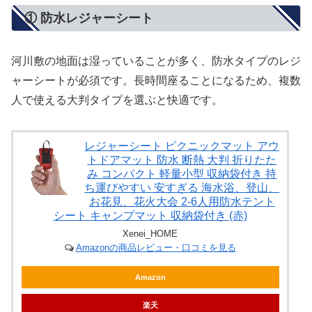
① 防水レジャーシート
河川敷の地面は湿っていることが多く、防水タイプのレジ
ャーシートが必須です。長時間座ることになるため、複数
人で使える大判タイプを選ぶと快適です。
レジャーシート ピクニックマット アウ
トドアマット 防水 断熱 大判 折りたた
み コンパクト 軽量小型 収納袋付き 持
ち運びやすい 安すぎる 海水浴、登山、
お花見、花火大会 2-6人用防水テント
シート キャンプマット 収納袋付き (赤)
Xenei_HOME
Amazonの商品レビュー・口コミを見る
Amazon
楽天