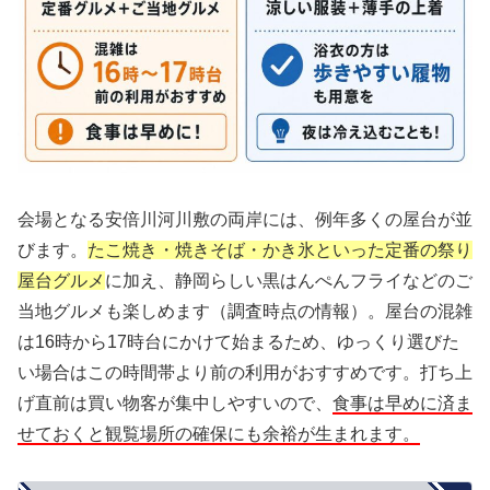
会場となる安倍川河川敷の両岸には、例年多くの屋台が並
びます。
たこ焼き・焼きそば・かき氷といった定番の祭り
屋台グルメ
に加え、静岡らしい黒はんぺんフライなどのご
当地グルメも楽しめます（調査時点の情報）。屋台の混雑
は16時から17時台にかけて始まるため、ゆっくり選びた
い場合はこの時間帯より前の利用がおすすめです。打ち上
げ直前は買い物客が集中しやすいので、
食事は早めに済ま
せておくと観覧場所の確保にも余裕が生まれます。