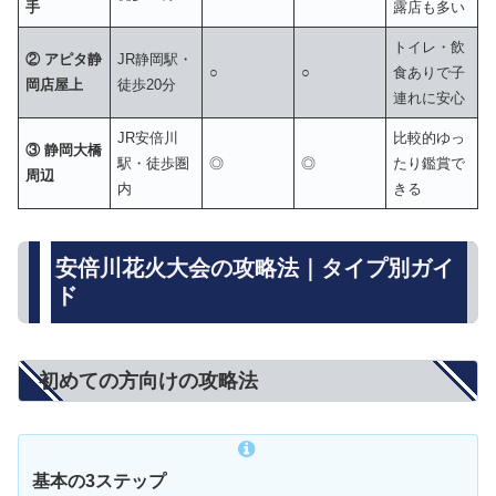
手
露店も多い
トイレ・飲
② アピタ静
JR静岡駅・
○
○
食ありで子
岡店屋上
徒歩20分
連れに安心
JR安倍川
比較的ゆっ
③ 静岡大橋
駅・徒歩圏
◎
◎
たり鑑賞で
周辺
内
きる
安倍川花火大会の攻略法｜タイプ別ガイ
ド
初めての方向けの攻略法
基本の3ステップ