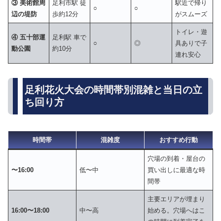
③ 美術館周
足利市駅 徒
駅近で帰り
○
○
辺の堤防
歩約12分
がスムーズ
トイレ・遊
④ 五十部運
足利駅 車で
○
◎
具ありで子
動公園
約10分
連れ安心
足利花火大会の時間帯別混雑と当日の立
ち回り方
時間帯
混雑度
おすすめ行動
穴場の到着・屋台の
〜16:00
低〜中
買い出しに最適な時
間帯
主要エリアが埋まり
16:00〜18:00
中〜高
始める。穴場へはこ