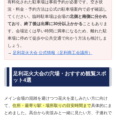
有料化された駐車場は事前予約が必要です。空き状
況・料金・予約方法は公式の駐車場案内で必ず確認し
てください。臨時駐車場は会場の
北側と南側に分かれ
ており、終了後は出庫に30分以上かかる
こともありま
す。会場近くは早い時間に満車になるため、離れた駐
車場に停めて徒歩や公共交通で向かう方法も検討しま
しょう。
→
足利花火大会 公式情報（足利商工会議所）
足利花火大会の穴場・おすすめ観覧スポ
ット4選
メイン会場の混雑を避けつつ花火を楽しみたい方に向け
て、
住所・最寄り駅・場所取りの目安時間まで
具体的にま
とめました。高台から街並みと一緒に見たい方、子連れで