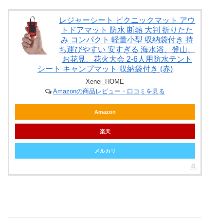
レジャーシート ピクニックマット アウ
トドアマット 防水 断熱 大判 折りたた
み コンパクト 軽量小型 収納袋付き 持
ち運びやすい 安すぎる 海水浴、登山、
お花見、花火大会 2-6人用防水テント
シート キャンプマット 収納袋付き (赤)
Xenei_HOME
Amazonの商品レビュー・口コミを見る
Amazon
楽天
メルカリ