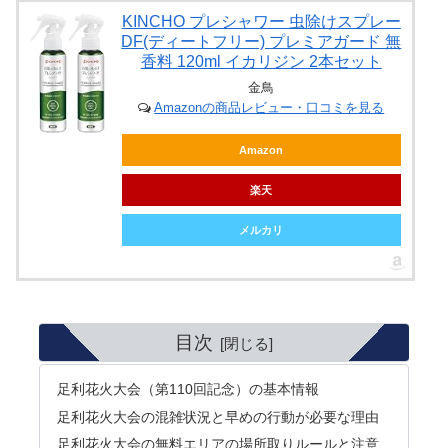
KINCHO プレシャワー 虫除けスプレー
DF(ディートフリー) プレミアガード 無
香料 120ml イカリジン 2本セット
金鳥
Amazonの商品レビュー・口コミを見る
Amazon
楽天
メルカリ
目次
足利花火大会（第110回記念）の基本情報
足利花火大会の混雑状況と早めの行動が必要な理由
足利花火大会の無料エリアの場所取りルールと注意