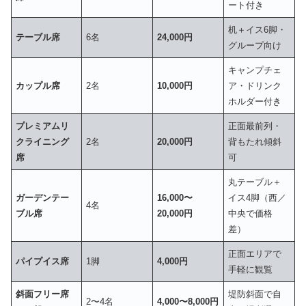
ート付き
机＋イス6脚・
テーブル席
6名
24,000円
グループ向け
キャンプチェ
カップル席
2名
10,000円
ア・ドリンク
ホルダー付き
プレミアムリ
正面最前列・
クライニング
2名
20,000円
背もたれ傾斜
席
可
丸テーブル＋
ガーデンテー
16,000〜
イス4脚（西／
4名
ブル席
20,000円
中央で価格
差）
正面エリアで
パイプイス席
1脚
4,000円
手軽に観覧
斜面フリー席
堤防斜面で自
2〜4名
4,000〜8,000円