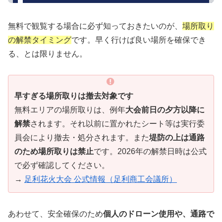
無料で観覧する場合に必ず知っておきたいのが、
場所取り
の解禁タイミング
です。早く行けば良い場所を確保でき
る、とは限りません。
早すぎる場所取りは撤去対象です
無料エリアの場所取りは、例年
大会前日の夕方以降に
解禁
されます。それ以前に置かれたシート等は実行委
員会により撤去・処分されます。また
堤防の上は通路
のため場所取りは禁止
です。2026年の解禁日時は公式
で必ず確認してください。
→
足利花火大会 公式情報（足利商工会議所）
あわせて、安全確保のため
個人のドローン使用や、通路で