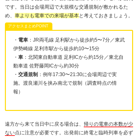
です。当日は会場周辺で大規模な交通規制が敷かれるた
め、
車よりも電車での来場が基本
と考えておきましょう。
アクセスまとめ
・
電車
：JR両毛線 足利駅から徒歩約5〜7分／東武
伊勢崎線 足利市駅から徒歩約10〜15分
・
車
：北関東自動車道 足利ICから約15分／東北自
動車道 佐野藤岡ICから約30分
・
交通規制
：例年17:30〜21:30に会場周辺で実
施。渡良瀬川を挟み南北で規制（調査時点の情
報）
遠方から来て当日中に戻る場合は、
帰りの電車の本数が少
ない
点に注意が必要です。出発前に終電と臨時列車を必ず