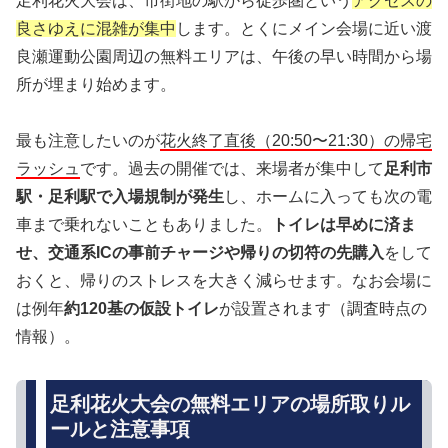
足利花火大会は、市街地の駅から徒歩圏という
アクセスの
良さゆえに混雑が集中
します。とくにメイン会場に近い渡
良瀬運動公園周辺の無料エリアは、午後の早い時間から場
所が埋まり始めます。
最も注意したいのが
花火終了直後（20:50〜21:30）の帰宅
ラッシュ
です。過去の開催では、来場者が集中して
足利市
駅・足利駅で入場規制が発生
し、ホームに入っても次の電
車まで乗れないこともありました。
トイレは早めに済ま
せ、交通系ICの事前チャージや帰りの切符の先購入
をして
おくと、帰りのストレスを大きく減らせます。なお会場に
は例年
約120基の仮設トイレ
が設置されます（調査時点の
情報）。
足利花火大会の無料エリアの場所取りル
ールと注意事項