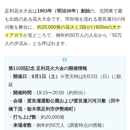
足利花火大会は
1903年（明治36年）創始
の、北関東で最
も伝統のある花火大会です。市街地を流れる渡良瀬川の河
川敷を舞台に、
約20,000発の花火と2段がけ600mの大ナ
イアガラ
が見どころで、例年約50万人の人出から「50万
人の夕涼み」とも呼ばれます。
第110回記念 足利花火大会の開催情報
・
開催日
：
8月1日（土）
※荒天時は8月2日（日）に順
延
・
開催時間
：19:15〜20:50（約95分）
・
会場
：
渡良瀬運動公園および渡良瀬川河川敷（田中
橋下流・栃木県足利市伊勢南町）
・
打ち上げ数
：約20,000発
・
来場者数
：例年約50万人（調査時点の情報）