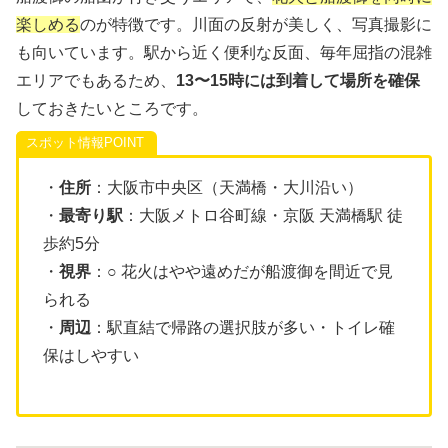
楽しめる
のが特徴です。川面の反射が美しく、写真撮影に
も向いています。駅から近く便利な反面、毎年屈指の混雑
エリアでもあるため、
13〜15時には到着して場所を確保
しておきたいところです。
スポット情報
・
住所
：大阪市中央区（天満橋・大川沿い）
・
最寄り駅
：大阪メトロ谷町線・京阪 天満橋駅 徒
歩約5分
・
視界
：○ 花火はやや遠めだが船渡御を間近で見
られる
・
周辺
：駅直結で帰路の選択肢が多い・トイレ確
保はしやすい