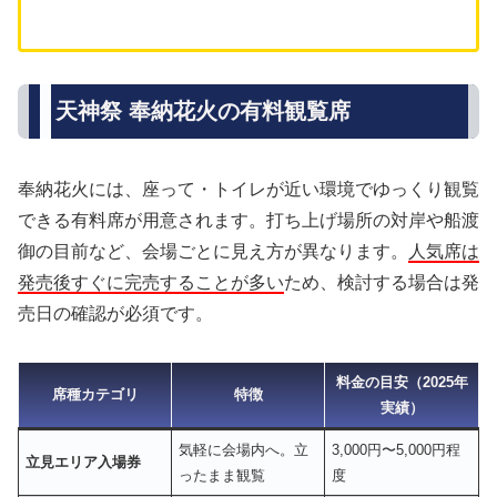
天神祭 奉納花火の有料観覧席
奉納花火には、座って・トイレが近い環境でゆっくり観覧
できる有料席が用意されます。打ち上げ場所の対岸や船渡
御の目前など、会場ごとに見え方が異なります。
人気席は
発売後すぐに完売することが多い
ため、検討する場合は発
売日の確認が必須です。
料金の目安（2025年
席種カテゴリ
特徴
実績）
気軽に会場内へ。立
3,000円〜5,000円程
立見エリア入場券
ったまま観覧
度