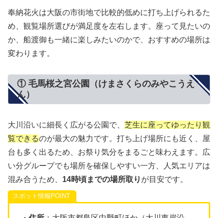
奉納花火は大阪の市街地で比較的低めに打ち上げられるた
め、観覧場所選びが満足度を左右します。座って見たいの
か、船渡御も一緒に楽しみたいのかで、おすすめの場所は
変わります。
① 毛馬桜之宮公園（けまさくらのみやこうえ
ん）
大川沿いに細長く広がる公園で、
芝生に座ってゆったり観
覧できる
のが最大の魅力です。打ち上げ場所にも近く、屋
台も多く出るため、お祭り気分をまるごと味わえます。広
い分グループでも場所を確保しやすい一方、人気エリアは
混み合うため、
14時頃までの場所取り
が目安です。
スポット情報
・
住所
：大阪市都島区中野町ほか（大川東岸沿