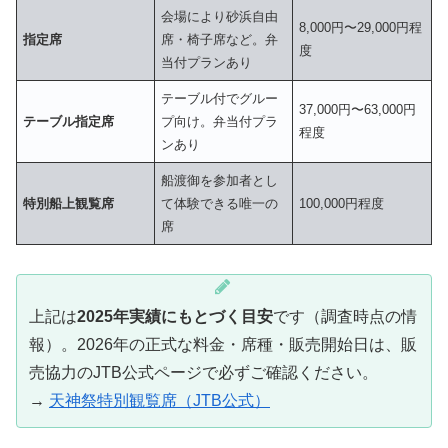
会場により砂浜自由
8,000円〜29,000円程
指定席
席・椅子席など。弁
度
当付プランあり
テーブル付でグルー
37,000円〜63,000円
テーブル指定席
プ向け。弁当付プラ
程度
ンあり
船渡御を参加者とし
特別船上観覧席
て体験できる唯一の
100,000円程度
席
上記は
2025年実績にもとづく目安
です（調査時点の情
報）。2026年の正式な料金・席種・販売開始日は、販
売協力のJTB公式ページで必ずご確認ください。
→
天神祭特別観覧席（JTB公式）