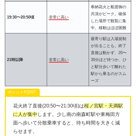
奉納花火と船渡御の
共演がピーク。確保
19:30〜20:50頃
非常に高い
した場所で観覧に集
中。移動はほぼ困難
最寄り駅は入場規制
が出ることも。終了
直後は動かず、20〜
21時以降
非常に高い
30分ほど待つか、ひ
と駅分歩いて離れた
駅から乗るのがスム
ーズ
ポイント
花火終了直後(20:50〜21:30頃)は
桜ノ宮駅・天満駅
に人が集中
します。少し南の南森町駅や東梅田方
面へ歩いて分散乗車すると、待ち時間を大きく減
らせます。