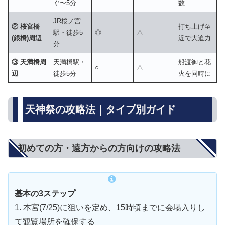
ぐ〜5分
数
JR桜ノ宮
② 桜宮橋
打ち上げ至
駅・徒歩5
◎
△
(銀橋)周辺
近で大迫力
分
③ 天満橋周
天満橋駅・
船渡御と花
○
△
辺
徒歩5分
火を同時に
天神祭の攻略法｜タイプ別ガイド
初めての方・遠方からの方向けの攻略法
基本の3ステップ
1. 本宮(7/25)に狙いを定め、15時頃までに会場入りし
て観覧場所を確保する