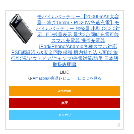
モバイルバッテリー 【20000mAh大容
量・薄さ16mm・PD20W急速充電】モ
バイルバッテリー 超軽量 小型 QC3.0対
応 LED残量表示 最大3台同時充電可能
スマホ充電器 携帯充電器
iPad/iPhone/Android各種スマホ対応
PSE認証済み&安全回路保護 機内持ち込み可能 旅
行/出張/アウトドア/キャンプ/停電対策/防災 日本語
取扱説明書
LILIO
Amazonの商品レビュー・口コミを見る
Amazon
楽天
メルカリ