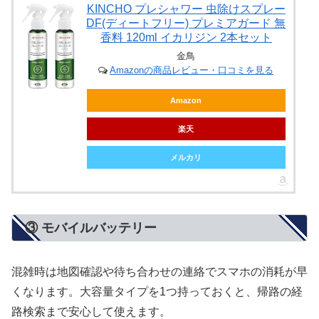
KINCHO プレシャワー 虫除けスプレー
DF(ディートフリー) プレミアガード 無
香料 120ml イカリジン 2本セット
金鳥
Amazonの商品レビュー・口コミを見る
Amazon
楽天
メルカリ
③ モバイルバッテリー
混雑時は地図確認や待ち合わせの連絡でスマホの消耗が早
くなります。大容量タイプを1つ持っておくと、帰路の経
路検索まで安心して使えます。