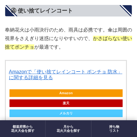
④ 使い捨てレインコート
奉納花火は小雨決行のため、雨具は必携です。傘は周囲の
視界をさえぎり迷惑になりやすいので、
かさばらない使い
捨てポンチョ
が最適です。
Amazonで「使い捨てレインコート ポンチョ 防水」
に関する詳細を見る
Amazon
楽天
メルカリ
都道府県から
月から
持ち物
花火大会を探す
花火大会を探す
リスト