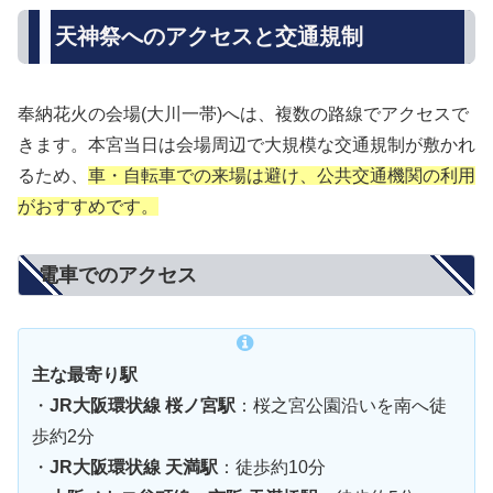
天神祭へのアクセスと交通規制
奉納花火の会場(大川一帯)へは、複数の路線でアクセスで
きます。本宮当日は会場周辺で大規模な交通規制が敷かれ
るため、
車・自転車での来場は避け、公共交通機関の利用
がおすすめです。
電車でのアクセス
主な最寄り駅
・
JR大阪環状線 桜ノ宮駅
：桜之宮公園沿いを南へ徒
歩約2分
・
JR大阪環状線 天満駅
：徒歩約10分