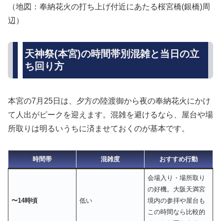
（地図：奉納花火の打ち上げ付近にあたる桜宮橋(銀橋)周
辺）
天神祭(本宮)の時間帯別混雑と当日の立
ち回り方
本宮の7月25日は、夕方の陸渡御から夜の奉納花火にかけ
て人出がピークを迎えます。混雑を避けるなら、屋台や場
所取りは明るいうちに済ませておくのが基本です。
時間帯
混雑度
おすすめ行動
会場入り・場所取り
の好機。大阪天満宮
〜14時頃
低い
境内の参拝や屋台も
この時間なら比較的