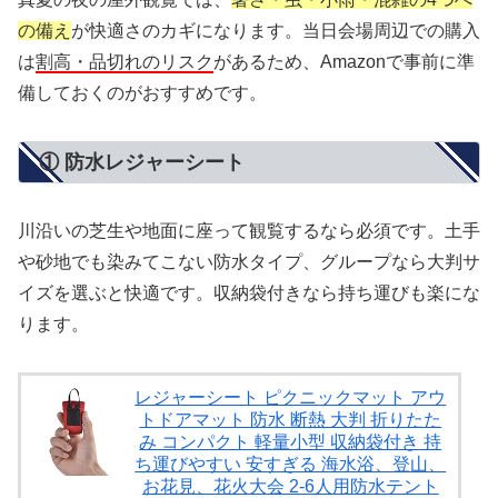
の備え
が快適さのカギになります。当日会場周辺での購入
は
割高・品切れのリスク
があるため、Amazonで事前に準
備しておくのがおすすめです。
① 防水レジャーシート
川沿いの芝生や地面に座って観覧するなら必須です。土手
や砂地でも染みてこない防水タイプ、グループなら大判サ
イズを選ぶと快適です。収納袋付きなら持ち運びも楽にな
ります。
レジャーシート ピクニックマット アウ
トドアマット 防水 断熱 大判 折りたた
み コンパクト 軽量小型 収納袋付き 持
ち運びやすい 安すぎる 海水浴、登山、
お花見、花火大会 2-6人用防水テント