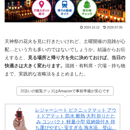
2024.10.12
2026.07.05
天神祭の花火を見に行きたいけれど、土曜開催の混雑が心
配…という方も多いのではないでしょうか。結論からお伝
えすると、
見る場所と帰り方を先に決めておけば、当日の
快適さは大きく変わります。
混雑・有料席・穴場・持ち物
まで、実践的な攻略法をまとめました。
川沿いの観覧グッズはAmazonで事前準備が安心です
レジャーシート ピクニックマット アウ
トドアマット 防水 断熱 大判 折りたた
み コンパクト 軽量小型 収納袋付き 持
ち運びやすい 安すぎる 海水浴、登山、