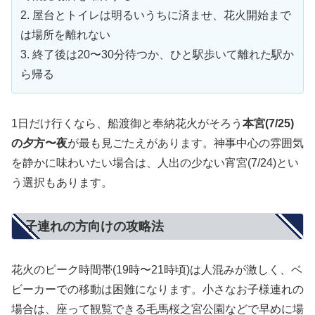
2. 屋台とトイレは明るいうちに済ませ、花火開始まで
は場所を離れない
3. 終了後は20〜30分待つか、ひと駅歩いて離れた駅か
ら帰る
1日だけ行くなら、船渡御と奉納花火がそろう
本宮(7/25)
の夕方〜夜
が最も見ごたえがあります。神事中心の雰囲気
を静かに味わいたい場合は、人出の少ない宵宮(7/24)とい
う選択もあります。
子連れの方向けの攻略法
花火のピーク時間帯(19時〜21時頃)は人混みが激しく、ベ
ビーカーでの移動は困難になります。小さなお子様連れの
場合は、
座って観覧できる毛馬桜之宮公園
などで早めに場