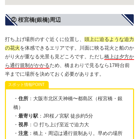
② 桜宮橋(銀橋)周辺
打ち上げ場所のすぐ近くに位置し、
頭上に迫るような迫力
の花火
を体感できるエリアです。川面に映る花火と船のか
がり火が重なる光景も見どころです。ただし
橋上は夕方か
ら通行規制がかかる
ため、橋まわりで見るなら17時台前
半までに場所を決めておく必要があります。
スポット情報
・
住所
：大阪市北区天神橋〜都島区（桜宮橋・銀
橋）
・
最寄り駅
：JR桜ノ宮駅 徒歩約5分
・
視界
：◎ 打ち上げ至近で迫力大
・
注意
：橋上・周辺は通行規制あり。早めの場所