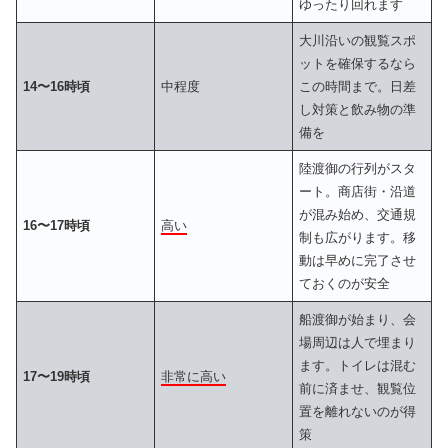
ゆったり回れます
大川沿いの観覧スポ
ットを確保するなら
14〜16時頃
中程度
この時間まで。日差
し対策と飲み物の準
備を
陸渡御の行列がスタ
ート。商店街・沿道
が混み始め、交通規
16〜17時頃
高い
制も広がります。移
動は早めに完了させ
ておくのが安全
船渡御が始まり、会
場周辺は人で埋まり
ます。トイレは混む
17〜19時頃
非常に高い
前に済ませ、観覧位
置を離れないのが得
策