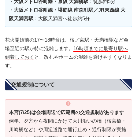
・
大阪メトロ谷町線・京阪 天満橋駅
：徒歩約5分
・
大阪メトロ谷町線・堺筋線 南森町駅／JR東西線 大
阪天満宮駅
：大阪天満宮へ徒歩約5分
花火開始前の17〜18時台は、桜ノ宮駅・天満橋駅など会
場至近の駅が特に混雑します。
16時頃までに最寄り駅へ
到着しておく
と、改札やホームの混雑を避けやすくなりま
す。
交通規制について
本宮(7/25)は会場周辺で広範囲の交通規制があります
例年、夕方から夜間にかけて大川沿いの橋（桜宮橋・
川崎橋など）や周辺道路で通行止め・通行制限が実施