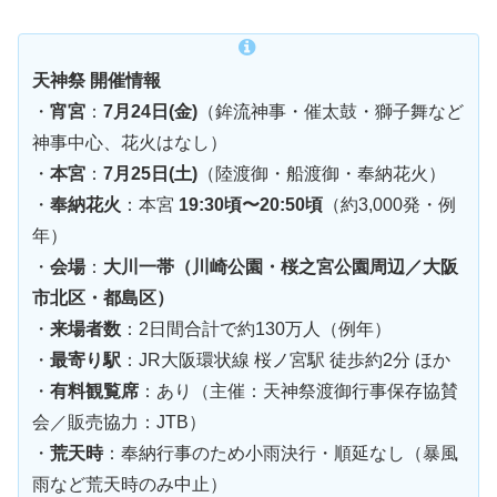
天神祭 開催情報
・
宵宮
：
7月24日(金)
（鉾流神事・催太鼓・獅子舞など
神事中心、花火はなし）
・
本宮
：
7月25日(土)
（陸渡御・船渡御・奉納花火）
・
奉納花火
：本宮
19:30頃〜20:50頃
（約3,000発・例
年）
・
会場
：
大川一帯（川崎公園・桜之宮公園周辺／大阪
市北区・都島区）
・
来場者数
：2日間合計で約130万人（例年）
・
最寄り駅
：JR大阪環状線 桜ノ宮駅 徒歩約2分 ほか
・
有料観覧席
：あり（主催：天神祭渡御行事保存協賛
会／販売協力：JTB）
・
荒天時
：奉納行事のため小雨決行・順延なし（暴風
雨など荒天時のみ中止）