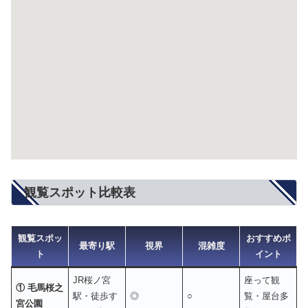
観覧スポット比較表
観覧スポッ
おすすめポ
最寄り駅
視界
混雑度
ト
イント
JR桜ノ宮
座って観
① 毛馬桜之
駅・徒歩す
◎
○
覧・屋台多
宮公園