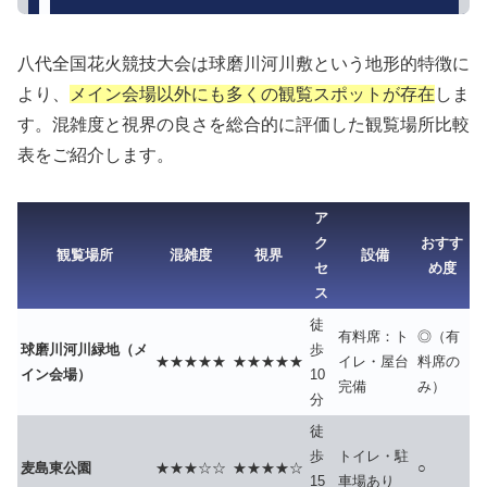
八代全国花火競技大会は球磨川河川敷という地形的特徴に
より、
メイン会場以外にも多くの観覧スポットが存在
しま
す。混雑度と視界の良さを総合的に評価した観覧場所比較
表をご紹介します。
ア
ク
おすす
観覧場所
混雑度
視界
設備
セ
め度
ス
徒
有料席：ト
◎（有
球磨川河川緑地（メ
歩
★★★★★
★★★★★
イレ・屋台
料席の
イン会場）
10
完備
み）
分
徒
歩
トイレ・駐
麦島東公園
★★★☆☆
★★★★☆
○
15
車場あり