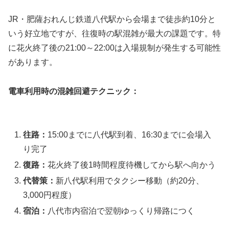
JR・肥薩おれんじ鉄道八代駅から会場まで徒歩約10分と
いう好立地ですが、
往復時の駅混雑が最大の課題
です。特
に花火終了後の21:00～22:00は入場規制が発生する可能性
があります。
電車利用時の混雑回避テクニック：
往路：
15:00までに八代駅到着、16:30までに会場入
り完了
復路：
花火終了後1時間程度待機してから駅へ向かう
代替策：
新八代駅利用でタクシー移動（約20分、
3,000円程度）
宿泊：
八代市内宿泊で翌朝ゆっくり帰路につく