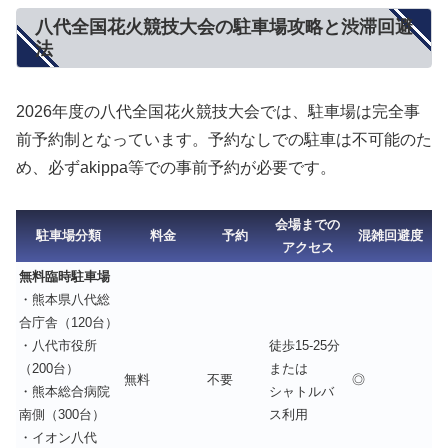
八代全国花火競技大会の駐車場攻略と渋滞回避
法
2026年度の八代全国花火競技大会では、
駐車場は完全事
前予約制
となっています。予約なしでの駐車は不可能のた
め、必ずakippa等での事前予約が必要です。
会場までの
駐車場分類
料金
予約
混雑回避度
アクセス
無料臨時駐車場
・熊本県八代総
合庁舎（120台）
・八代市役所
徒歩15-25分
（200台）
または
無料
不要
◎
・熊本総合病院
シャトルバ
南側（300台）
ス利用
・イオン八代