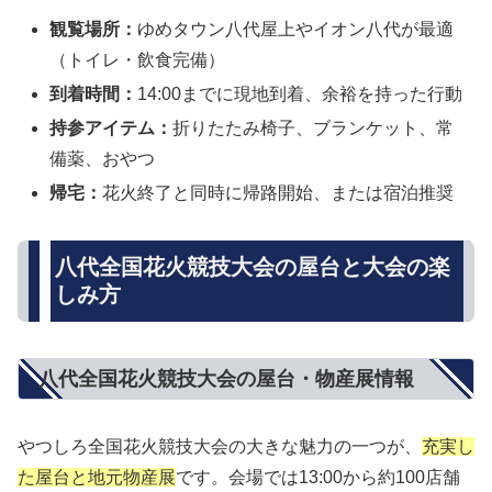
観覧場所：
ゆめタウン八代屋上やイオン八代が最適
（トイレ・飲食完備）
到着時間：
14:00までに現地到着、余裕を持った行動
持参アイテム：
折りたたみ椅子、ブランケット、常
備薬、おやつ
帰宅：
花火終了と同時に帰路開始、または宿泊推奨
八代全国花火競技大会の屋台と大会の楽
しみ方
八代全国花火競技大会の屋台・物産展情報
やつしろ全国花火競技大会の大きな魅力の一つが、
充実し
た屋台と地元物産展
です。会場では13:00から約100店舗