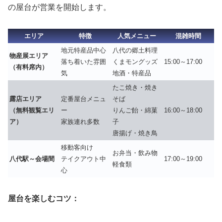
の屋台が営業を開始します。
エリア
特徴
人気メニュー
混雑時間
地元特産品中心
八代の郷土料理
物産展エリア
落ち着いた雰囲
くまモングッズ
15:00～17:00
（有料席内）
気
地酒・特産品
たこ焼き・焼き
露店エリア
定番屋台メニュ
そば
（無料観覧エリ
ー
りんご飴・綿菓
16:00～18:00
ア）
家族連れ多数
子
唐揚げ・焼き鳥
移動客向け
お弁当・飲み物
八代駅～会場間
テイクアウト中
17:00～19:00
軽食類
心
屋台を楽しむコツ：