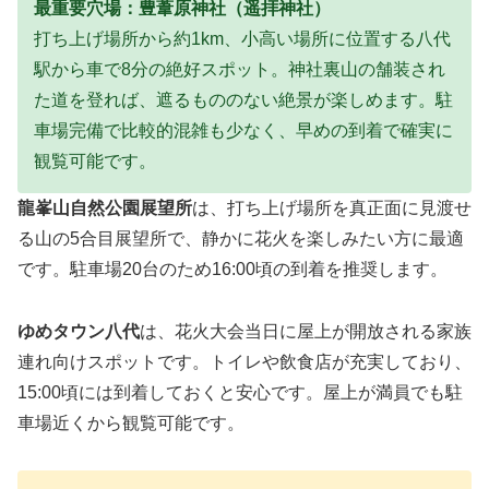
最重要穴場：豊葦原神社（遥拝神社）
打ち上げ場所から約1km、小高い場所に位置する八代
駅から車で8分の絶好スポット。神社裏山の舗装され
た道を登れば、遮るもののない絶景が楽しめます。駐
車場完備で比較的混雑も少なく、早めの到着で確実に
観覧可能です。
龍峯山自然公園展望所
は、打ち上げ場所を真正面に見渡せ
る山の5合目展望所で、静かに花火を楽しみたい方に最適
です。駐車場20台のため16:00頃の到着を推奨します。
ゆめタウン八代
は、花火大会当日に屋上が開放される家族
連れ向けスポットです。トイレや飲食店が充実しており、
15:00頃には到着しておくと安心です。屋上が満員でも駐
車場近くから観覧可能です。