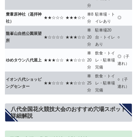
分
豊葦原神社（遥拝神
車8
駐車場・ト
★★☆☆☆
★★★☆☆
◎
社）
分
イレあり
車
駐車場20
龍峯山自然公園展望
★☆☆☆☆
★★★☆☆
20
台・トイレ
○
所
分
あり
車
飲食・トイ
◎（子
ゆめタウン八代屋上
★★★☆☆
★★☆☆☆
20
レ・駐車場
連れ）
分
完備
車
飲食・トイ
イオン八代ショッピ
○（子
★★☆☆☆
★★☆☆☆
25
レ・駐車場
ングセンター
連れ）
分
完備
八代全国花火競技大会のおすすめ穴場スポット
詳細解説