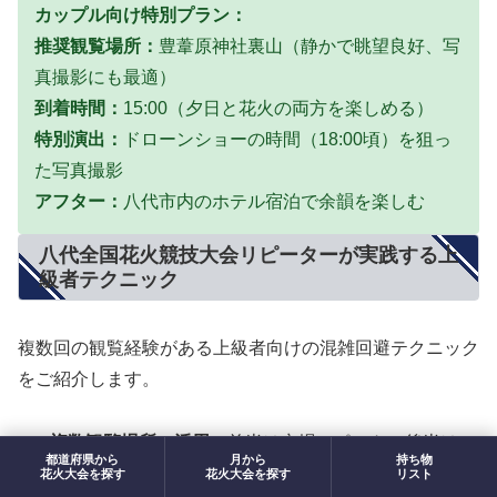
カップル向け特別プラン：
推奨観覧場所：
豊葦原神社裏山（静かで眺望良好、写
真撮影にも最適）
到着時間：
15:00（夕日と花火の両方を楽しめる）
特別演出：
ドローンショーの時間（18:00頃）を狙っ
た写真撮影
アフター：
八代市内のホテル宿泊で余韻を楽しむ
八代全国花火競技大会リピーターが実践する上
級者テクニック
複数回の観覧経験がある上級者向けの混雑回避テクニック
をご紹介します。
複数観覧場所の活用：
前半は穴場スポット、後半は
都道府県から
月から
持ち物
メイン会場に移動
花火大会を探す
花火大会を探す
リスト