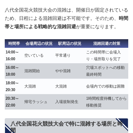
八代全国花火競技大会の混雑は、開催日が固定されている
ため、日程による混雑回避は不可能です。そのため、
時間
帯と場所による戦略的な混雑回避
が重要になります。
時間帯
会場周辺の状況
駅周辺の状況
混雑回避の対策
14:00～
この時間帯に会場入
空いている
平常通り
16:00
り・場所取りを完了
16:00～
穴場スポットへの移動
混雑開始
やや混雑
18:00
最終時間
18:00～
大混雑
大混雑
会場内での移動は困難
20:30
20:30～
1時間程度待機してから
帰宅ラッシュ
入場規制発生
22:00
移動推奨
八代全国花火競技大会で特に混雑する場所と時
間