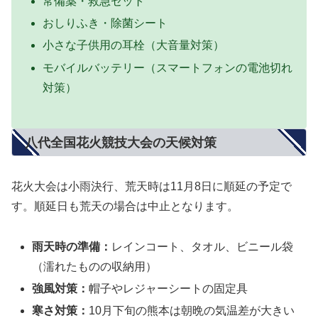
常備薬・救急セット
おしりふき・除菌シート
小さな子供用の耳栓（大音量対策）
モバイルバッテリー（スマートフォンの電池切れ
対策）
八代全国花火競技大会の天候対策
花火大会は
小雨決行、荒天時は11月8日に順延
の予定で
す。順延日も荒天の場合は中止となります。
雨天時の準備：
レインコート、タオル、ビニール袋
（濡れたものの収納用）
強風対策：
帽子やレジャーシートの固定具
寒さ対策：
10月下旬の熊本は朝晩の気温差が大きい