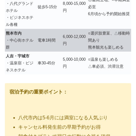
・八代グランド
8,000-15,000
徒歩5-15分
必至
ホテル
円
6月頃から予約開始推奨
・ビジネスホテ
ル各種
熊本市内
○選択肢豊富、△移動時
6,000-12,000
・中心街ホテル
電車1時間
間あり
円
群
熊本観光も楽しめる
人吉・宇城市
5,000-10,000
○温泉も楽しめる
・温泉宿・ビジ
車30-45分
円
△車必須、渋滞注意
ネスホテル
宿泊予約の重要ポイント：
八代市内は5-6月には満室になる人気ぶり
キャンセル料発生前の早期予約がお得