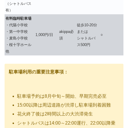
（シャトルバス
有）
有料臨時駐車場
・代陽小学校
徒歩10-20分
・第一中学校
akippa必
または
1,000円/日
○
・麦島小学校
須
シャトルバ
・桜十字ホール
ス500円
他
駐車場利用の重要注意事項：
駐車場予約は8月中旬～開始、早期完売必至
15:00以降は周辺道路が渋滞し駐車場到着困難
花火終了後は2時間以上の大渋滞発生
シャトルバスは14:00～22:00運行、22:00以降乗