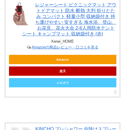
レジャーシート ピクニックマット アウ
トドアマット 防水 断熱 大判 折りたた
み コンパクト 軽量小型 収納袋付き 持
ち運びやすい 安すぎる 海水浴、登山、
お花見、花火大会 2-6人用防水テント
シート キャンプマット 収納袋付き (赤)
Xenei_HOME
Amazonの商品レビュー・口コミを見る
Amazon
楽天
メルカリ
KINCHO プレシャワー 虫除けスプレー