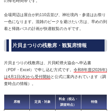
の帰宅時間帯です。
会場周辺は屋台が約110店並び、神社境内・参道はお祭り
一色になります。混雑のピークを避けたい方は、早めの到
着と帰路バスの計画が快適観覧のカギです。
片貝まつりの桟敷席・観覧席情報
片貝まつりの桟敷席は、片貝町煙火協会へ申込書
（PDF・Excel）で申し込む方式です。
令和8年度(2026年)
は4月1日(水)から受付開始
と公式に案内されています（調
査時点の情報）。
料金（税込・
席種
定員・対象
特徴
調査時点）