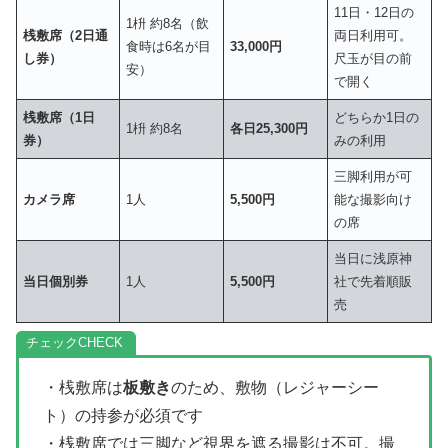
11日・12日の
1枡 約8名（飲
桟敷席（2日通
両日利用可。
食時は6名が目
33,000円
し券）
尺玉が目の前
安）
で開く
桟敷席（1日
どちらか1日の
1枡 約8名
各日25,300円
券）
みの利用
三脚利用が可
カメラ席
1人
5,500円
能な撮影向け
の席
当日に浅原神
当日個別券
1人
5,500円
社で先着順販
売
チェック
・桟敷席は
板敷き
のため、敷物（レジャーシー
ト）の持参が必須です
・桟敷席では三脚など視界を遮る撮影は不可。撮