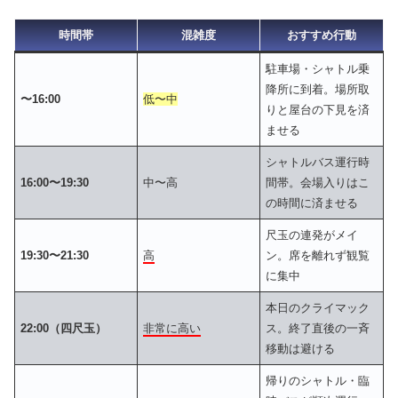
時間帯
混雑度
おすすめ行動
駐車場・シャトル乗
降所に到着。場所取
〜16:00
低〜中
りと屋台の下見を済
ませる
シャトルバス運行時
16:00〜19:30
中〜高
間帯。会場入りはこ
の時間に済ませる
尺玉の連発がメイ
19:30〜21:30
高
ン。席を離れず観覧
に集中
本日のクライマック
22:00（四尺玉）
非常に高い
ス。終了直後の一斉
移動は避ける
帰りのシャトル・臨