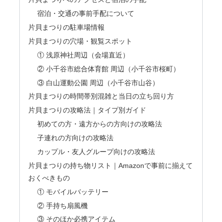
宿泊・交通の事前手配について
片貝まつりの駐車場情報
片貝まつりの穴場・観覧スポット
① 浅原神社周辺（会場直近）
② 小千谷市総合体育館 周辺（小千谷市桜町）
③ 白山運動公園 周辺（小千谷市山谷）
片貝まつりの時間帯別混雑と当日の立ち回り方
片貝まつりの攻略法｜タイプ別ガイド
初めての方・遠方からの方向けの攻略法
子連れの方向けの攻略法
カップル・友人グループ向けの攻略法
片貝まつりの持ち物リスト｜Amazonで事前に揃えて
おくべきもの
① モバイルバッテリー
② 手持ち扇風機
③ そのほか必携アイテム