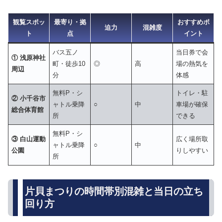
観覧スポッ
最寄り・拠
おすすめポ
迫力
混雑度
ト
点
イント
バス五ノ
当日券で会
① 浅原神社
町・徒歩10
◎
高
場の熱気を
周辺
分
体感
無料P・シ
トイレ・駐
② 小千谷市
ャトル乗降
○
中
車場が確保
総合体育館
所
できる
無料P・シ
③ 白山運動
広く場所取
ャトル乗降
○
中
公園
りしやすい
所
片貝まつりの時間帯別混雑と当日の立ち
回り方