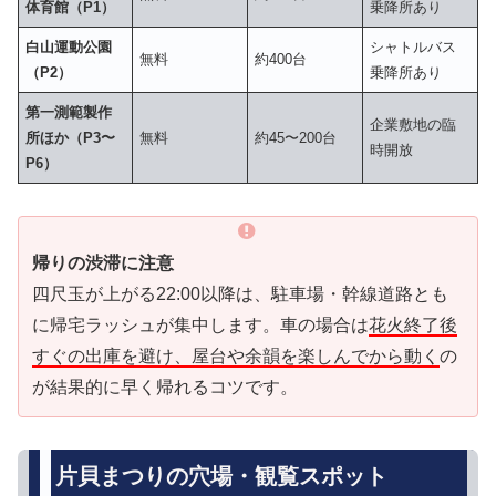
体育館（P1）
乗降所あり
白山運動公園
シャトルバス
無料
約400台
（P2）
乗降所あり
第一測範製作
企業敷地の臨
所ほか（P3〜
無料
約45〜200台
時開放
P6）
帰りの渋滞に注意
四尺玉が上がる22:00以降は、駐車場・幹線道路とも
に帰宅ラッシュが集中します。車の場合は
花火終了後
すぐの出庫を避け、屋台や余韻を楽しんでから動く
の
が結果的に早く帰れるコツです。
片貝まつりの穴場・観覧スポット