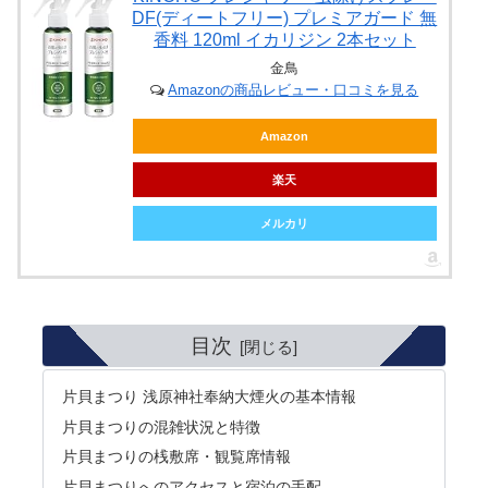
DF(ディートフリー) プレミアガード 無
香料 120ml イカリジン 2本セット
金鳥
Amazonの商品レビュー・口コミを見る
Amazon
楽天
メルカリ
目次
片貝まつり 浅原神社奉納大煙火の基本情報
片貝まつりの混雑状況と特徴
片貝まつりの桟敷席・観覧席情報
片貝まつりへのアクセスと宿泊の手配