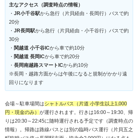
主なアクセス（調査時点の情報）
・
JR小千谷駅
から急行（片貝経由・長岡行）バスで約
20分
・
JR長岡駅
から急行（片貝経由・小千谷行）バスで約
30分
・
関越道 小千谷IC
から車で約10分
・
関越道 長岡IC
から車で約20分
・
長岡南越路スマートIC
から約10分
※長岡・越路方面からは午後になると規制がかかり遠
回りになります
会場～駐車場間は
シャトルバス（片道 小学生以上1,000
円・現金のみ）
が運行されます。行きは16:00～19:30、帰
りは20:30～22:45に随時運行される予定です（調査時点の
情報）。帰路は路線バスとは別の臨時バス運行（片貝五之