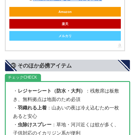
Amazon
楽天
メルカリ
③ そのほか必携アイテム
チェック
・
レジャーシート（防水・大判）
：桟敷席は板敷
き、無料拠点は地面のため必須
・
羽織れる上着
：山あいの夜は冷え込むため一枚
あると安心
・
虫除けスプレー
：草地・河川近くは蚊が多く、
子供対応のイカリジン系が便利