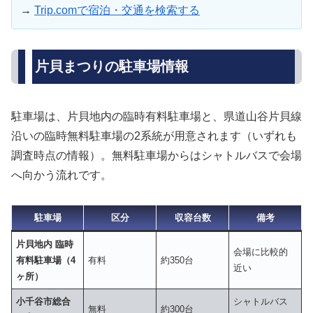
→
Trip.comで宿泊・交通を検索する
片貝まつりの駐車場情報
駐車場は、片貝地内の臨時有料駐車場と、県道山谷片貝線
沿いの臨時無料駐車場の2系統が用意されます（いずれも
調査時点の情報）。無料駐車場からはシャトルバスで会場
へ向かう流れです。
駐車場
区分
収容台数
備考
片貝地内 臨時
会場に比較的
有料駐車場（4
有料
約350台
近い
ヶ所）
小千谷市総合
シャトルバス
無料
約300台