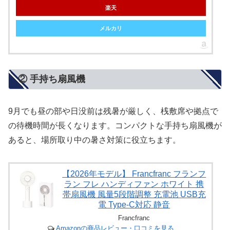
楽天
メルカリ
② 手持ち扇風機
9月でも昼の部や日没前は残暑が厳しく、桟敷席や拠点で
の待機時間が長くなります。コンパクトな手持ち扇風機が
あると、場所取り中の暑さ対策に役立ちます。
【2026年モデル】 Francfranc フランフ
ラン フレ ハンディファン ホワイト 携
帯扇風機 風量5段階調整 充電池 USB充
電 Type-C対応 静音
Francfranc
Amazonの商品レビュー・口コミを見る