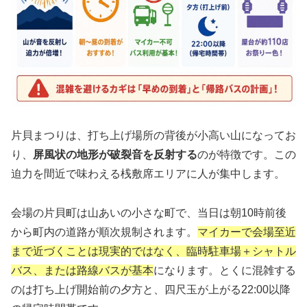
片貝まつりは、打ち上げ場所の背後が小高い山になってお
り、
屏風状の地形が破裂音を反射する
のが特徴です。この
迫力を間近で味わえる桟敷席エリアに人が集中します。
会場の片貝町は山あいの小さな町で、当日は朝10時前後
から町内の道路が順次規制されます。
マイカーで会場至近
まで近づくことは現実的ではなく、臨時駐車場＋シャトル
バス、または路線バスが基本
になります。とくに混雑する
のは打ち上げ開始前の夕方と、四尺玉が上がる22:00以降