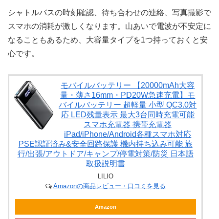
シャトルバスの時刻確認、待ち合わせの連絡、写真撮影で
スマホの消耗が激しくなります。山あいで電波が不安定に
なることもあるため、大容量タイプを1つ持っておくと安
心です。
モバイルバッテリー 【20000mAh大容
量・薄さ16mm・PD20W急速充電】モ
バイルバッテリー 超軽量 小型 QC3.0対
応 LED残量表示 最大3台同時充電可能
スマホ充電器 携帯充電器
iPad/iPhone/Android各種スマホ対応
PSE認証済み&安全回路保護 機内持ち込み可能 旅
行/出張/アウトドア/キャンプ/停電対策/防災 日本語
取扱説明書
LILIO
Amazonの商品レビュー・口コミを見る
Amazon