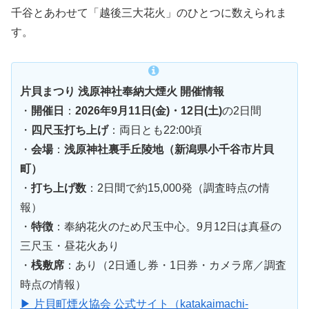
千谷とあわせて「越後三大花火」のひとつに数えられま
す。
片貝まつり 浅原神社奉納大煙火 開催情報
・
開催日
：
2026年9月11日(金)・12日(土)
の2日間
・
四尺玉打ち上げ
：両日とも22:00頃
・
会場
：
浅原神社裏手丘陵地（新潟県小千谷市片貝
町）
・
打ち上げ数
：2日間で約15,000発（調査時点の情
報）
・
特徴
：奉納花火のため尺玉中心。9月12日は真昼の
三尺玉・昼花火あり
・
桟敷席
：あり（2日通し券・1日券・カメラ席／調査
時点の情報）
▶ 片貝町煙火協会 公式サイト（katakaimachi-