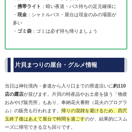
・
携帯ライト
：暗い夜道・バス待ちの足元確保に
・
現金
：シャトルバス・屋台は現金のみの場面が
多い
・
ゴミ袋
：ゴミは必ず持ち帰りましょう
片貝まつりの屋台・グルメ情報
当日は神社境内・参道から入り口までの県道沿いに
約110
店の露店
が並びます。片貝の特産品やお土産を扱う「物産
おみやげ販売所」もあり、奉納花火番附（花火のプログラ
ム）の販売も行われます。
帰りの混雑を避けるため、四尺
玉終了後はあえて屋台で時間を過ごす
のが、結果的にスム
ーズに帰宅できる立ち回りです。