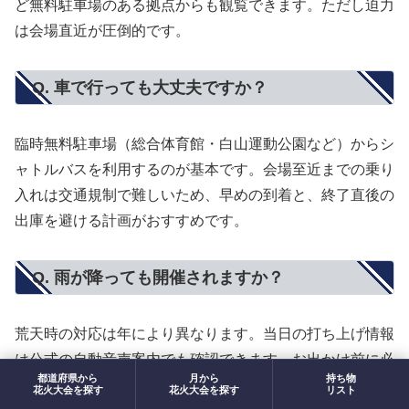
ど無料駐車場のある拠点からも観覧できます。ただし迫力
は会場直近が圧倒的です。
Q. 車で行っても大丈夫ですか？
臨時無料駐車場（総合体育館・白山運動公園など）からシ
ャトルバスを利用するのが基本です。会場至近までの乗り
入れは交通規制で難しいため、早めの到着と、終了直後の
出庫を避ける計画がおすすめです。
Q. 雨が降っても開催されますか？
荒天時の対応は年により異なります。当日の打ち上げ情報
は公式の自動音声案内でも確認できます。お出かけ前に必
都道府県から
月から
持ち物
ず
公式サイト
で最新情報をチェックしてください。
花火大会を探す
花火大会を探す
リスト