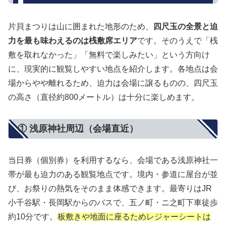
片貝まつりは山に囲まれた地形のため、
四尺玉の全景と迫
力を最も味わえるのは桟敷席エリア
です。そのうえで「桟
敷を取れなかった」「無料で楽しみたい」という方向け
に、現実的に観覧しやすい地点を紹介します。各地点は会
場からやや離れるため、迫力は会場に譲るものの、四尺玉
の高さ（直径約800メートル）は十分に楽しめます。
① 浅原神社周辺（会場直近）
当日券（個別券）を利用するなら、会場である浅原神社一
帯が最も迫力のある観覧地点です。境内・参道に屋台が並
び、お祭りの熱気をそのまま体感できます。最寄りはJR
小千谷駅・長岡駅からのバスで、五ノ町・ニ之町下車徒歩
約10分です。
板敷きや地面に座るためレジャーシートは