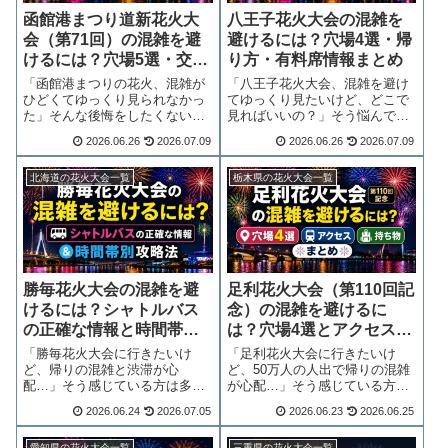
函館港まつり道新花火大
八王子花火大会の混雑を
会（第71回）の混雑を避
避けるには？穴場4選・帰
けるには？穴場5選・交通
り方・有料席情報まとめ
規制・帰り方まとめ
「函館港まつりの花火、混雑が
「八王子花火大会、混雑を避け
ひどくてゆっくり見られなかっ
てゆっくり見たいけど、どこで
た」そんな後悔をしたくない方
見ればいいの？」そう悩んでい
は多いはずです。結論からお伝
る方も多いのではないでしょう
2026.06.26
2026.07.09
2026.06.26
2026.07.09
えすると、スポット選びと帰り
か。結論からお伝えすると、観
のタイミングを事前に決めてお
覧スポットの選び方と帰りのル
くだけで、快適さが大きく変わ
ートで、快適度がまったく変わ
北海道の花火大会一覧
栃木県の花火大会一覧
ります。混雑回避のコツ・穴場
ります。穴場スポット4選・時間
スポット・個人協...
帯別混雑テーブ...
勝毎花火大会の混雑を避
足利花火大会（第110回記
けるには？シャトルバス
念）の混雑を避けるに
の正確な情報と時間帯別
は？穴場4選とアクセス・
攻略法
持ち物まとめ
「勝毎花火大会に行きたいけ
「足利花火大会に行きたいけ
ど、帰りの混雑と渋滞が心
ど、50万人の人出で帰りの混雑
配…」そう感じている方は多い
が心配…」そう感じている方は
のではないでしょうか。結論か
多いのではないでしょうか。結
2026.06.24
2026.07.05
2026.06.23
2026.06.25
らお伝えすると、当日の動線と
論からお伝えすると、観覧場所
時間帯を把握しておくだけで、
の選び方と帰りの立ち回りで快
愛知県の花火大会一覧
三重県の花火大会一覧