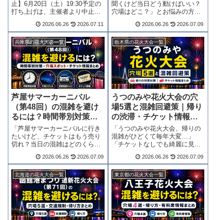
止】6月20日（土）19:30予定の
聞くけど当日どう動けばいい？
打ち上げは、主催者より中止が
穴場はどこ？」とお悩みの方も
発表されました。次回の打ち上
多いのではないでしょうか。結
2026.06.26
2026.07.11
2026.06.26
2026.07.09
げは7月4日（土）19:30〜の予定
論からお伝えすると、交通規制
です。最新情報は必ず公式
のタイミングと帰路の立ち回り
Instagramでご確認ください。→
を把握するだけで、快適さが大
兵庫県の花火大会一覧
栃木県の花火大会一覧
@kobehan...
きく変わります。第38回の基本
情報・有料席・...
芦屋サマーカーニバル
うつのみや花火大会の穴
（第48回）の混雑を避け
場5選と混雑回避策｜帰り
るには？時間帯別対策・
の渋滞・チケット情報ま
穴場スポット・チケット
とめ
「芦屋サマーカーニバルに行き
「うつのみや花火大会、帰りの
情報まとめ
たいけど、チケットはもう売り
混雑がひどくて毎年大変…」
切れ？当日の混雑はどのくら
「チケットなしでも綺麗に見え
い？」とお悩みの方も多いので
る穴場はあるの？」そう思って
2026.06.26
2026.07.09
2026.06.26
2026.07.09
はないでしょうか。結論からお
いる方は多いのではないでしょ
伝えすると、チケットの有無に
うか。結論からお伝えすると、
かかわらず、事前準備しだいで
時間帯別の行動計画と穴場スポ
北海道の花火大会一覧
東京都の花火大会一覧
楽しみ方は大きく変わります。
ットの把握で、帰りの混雑を大
第48回の基本情報...
幅に緩和できます。...