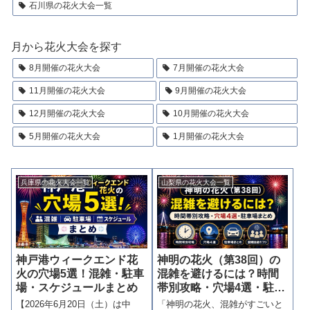
石川県の花火大会一覧
月から花火大会を探す
8月開催の花火大会
7月開催の花火大会
11月開催の花火大会
9月開催の花火大会
12月開催の花火大会
10月開催の花火大会
5月開催の花火大会
1月開催の花火大会
兵庫県の花火大会一覧
山梨県の花火大会一覧
神戸港ウィークエンド花
神明の花火（第38回）の
火の穴場5選！混雑・駐車
混雑を避けるには？時間
場・スケジュールまとめ
帯別攻略・穴場4選・駐車
場まとめ
【2026年6月20日（土）は中
「神明の花火、混雑がすごいと