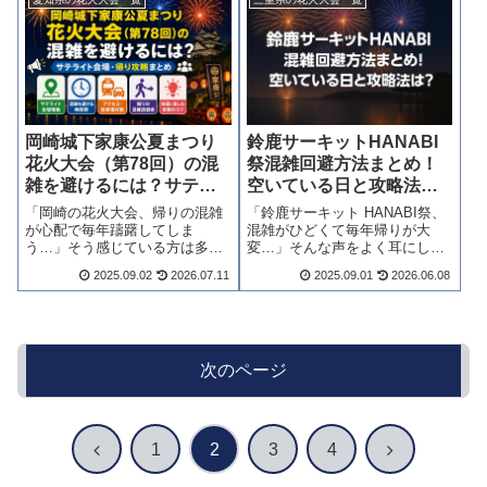
混雑のストレスはかなり軽減で
適さは大きく変わります。穴
きます。アクセス方法・時間帯
場・有料席・混雑回避・持ち物
別混雑・シャトルバスの...
まで、この記事に実...
岡崎城下家康公夏まつり
鈴鹿サーキットHANABI
花火大会（第78回）の混
祭混雑回避方法まとめ！
雑を避けるには？サテラ
空いている日と攻略法
イト会場・帰り攻略まと
は？
「岡崎の花火大会、帰りの混雑
「鈴鹿サーキット HANABI祭、
め
が心配で毎年躊躇してしま
混雑がひどくて毎年帰りが大
う…」そう感じている方は多い
変…」そんな声をよく耳にしま
のではないでしょうか。結論か
す。結論からお伝えすると、入
2025.09.02
2026.07.11
2025.09.01
2026.06.08
らお伝えすると、会場選びと時
場スタイルの選び方と帰路のタ
間帯の工夫だけで、混雑の体感
イミング調整で、快適さは大き
は大きく変わります。チケット
く変わります。2026年の正確な
情報・サテライト会場・アクセ
開催情報・観覧席の全種類・時
ス攻略・持ち物まで、...
間帯別の...
次のページ
前
次
1
2
3
4