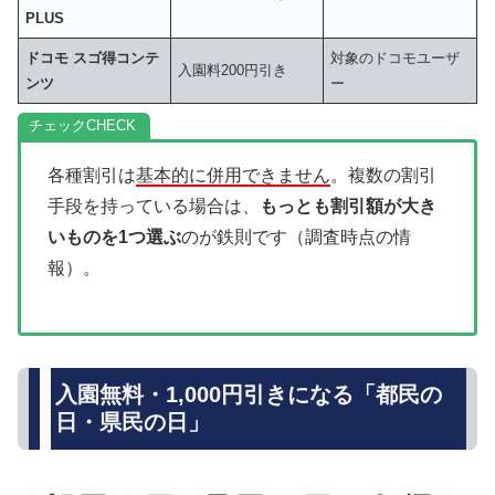
PLUS
ドコモ スゴ得コンテ
対象のドコモユーザ
入園料200円引き
ンツ
ー
チェック
各種割引は
基本的に併用できません
。複数の割引
手段を持っている場合は、
もっとも割引額が大き
いものを1つ選ぶ
のが鉄則です（調査時点の情
報）。
入園無料・1,000円引きになる「都民の
日・県民の日」