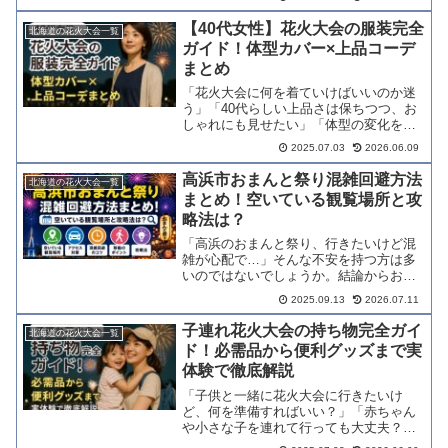
イミングを事前に決めておくだけで、快
適さが大きく変わります。混雑回避のコ
【40代女性】花火大会の服装完全
北海道の花火大会一覧
ツ・穴場スポット・個人協...
ガイド！体型カバー×上品コーデ
まとめ
「花火大会に何を着ていけばいいのか迷
う」「40代らしい上品さは保ちつつ、お
しゃれにも見せたい」「体型の変化をさ
りげなくカバーしたい」。そんな思いを
2025.07.03
2026.06.09
抱える方は少なくありません。結論から
お伝えすると、40代だからこそ似合う、
高浜市おまんと祭り混雑回避方法
北海道の花火大会一覧
落ち着きと女性らしさ...
まとめ！空いている観覧場所と攻
略法は？
「高浜のおまんと祭り、行きたいけど混
雑が心配で…」そんな不安を持つ方は多
いのではないでしょうか。結論からお伝
えすると、到着時間の選択と観覧ポジシ
2025.09.13
2026.07.11
ョンの使い分けで、快適さはまるで変わ
ります。時間帯別の混雑傾向から穴場の
子連れ花火大会の持ち物完全ガイ
北海道の花火大会一覧
観覧スポット・シャトルバ...
ド！必需品から便利グッズまで実
体験で徹底解説
「子供と一緒に花火大会に行きたいけ
ど、何を準備すればいい？」「赤ちゃん
や小さな子を連れて行っても大丈夫？」
そう悩んでいるパパ・ママは多いのでは