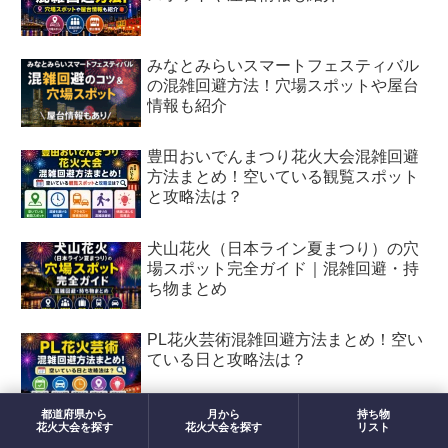
みなとみらいスマートフェスティバル
の混雑回避方法！穴場スポットや屋台
情報も紹介
豊田おいでんまつり花火大会混雑回避
方法まとめ！空いている観覧スポット
と攻略法は？
犬山花火（日本ライン夏まつり）の穴
場スポット完全ガイド｜混雑回避・持
ち物まとめ
PL花火芸術混雑回避方法まとめ！空い
ている日と攻略法は？
都道府県から
月から
持ち物
花火大会を探す
花火大会を探す
リスト
熊谷花火大会の混雑回避方法！穴場ス