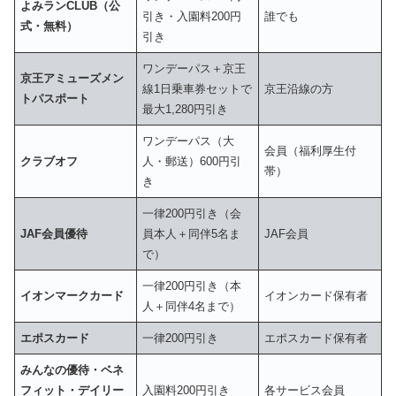
よみランCLUB（公
引き・入園料200円
誰でも
式・無料）
引き
ワンデーパス＋京王
京王アミューズメン
線1日乗車券セットで
京王沿線の方
トパスポート
最大1,280円引き
ワンデーパス（大
会員（福利厚生付
クラブオフ
人・郵送）600円引
帯）
き
一律200円引き（会
JAF会員優待
員本人＋同伴5名ま
JAF会員
で）
一律200円引き（本
イオンマークカード
イオンカード保有者
人＋同伴4名まで）
エポスカード
一律200円引き
エポスカード保有者
みんなの優待・ベネ
フィット・デイリー
入園料200円引き
各サービス会員