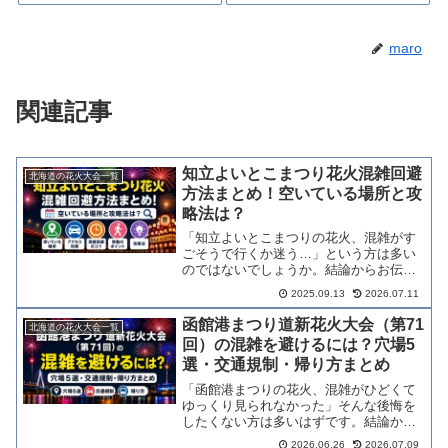
maro
関連記事
知立よいとこまつり花火混雑回避
北海道の花火大会一覧
方法まとめ！空いている場所と攻
略法は？
「知立よいとこまつりの花火、混雑がす
ごそうで行くか迷う…」という方は多い
のではないでしょうか。結論からお伝え
すると、到着時間と立ち位置の工夫だけ
2025.09.13
2026.07.11
で、当日の快適さは大きく変わります。
混雑のピーク・空いている観覧エリア・
函館港まつり道新花火大会（第71
北海道の花火大会一覧
持ち物まで、この記事に攻...
回）の混雑を避けるには？穴場5
選・交通規制・帰り方まとめ
「函館港まつりの花火、混雑がひどくて
ゆっくり見られなかった」そんな後悔を
したくない方は多いはずです。結論から
お伝えすると、スポット選びと帰りのタ
2026.06.26
2026.07.09