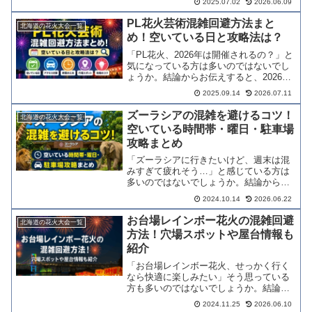
2025.07.02
2026.06.09
ないでしょうか。結論からお伝えする
と、年齢に合った事前準備さえ整えれ
PL花火芸術混雑回避方法まと
北海道の花火大会一覧
ば、子連れでも安心して花火大会...
め！空いている日と攻略法は？
「PL花火、2026年は開催されるの？」と
気になっている方は多いのではないでし
ょうか。結論からお伝えすると、2026年
8月1日時点でパーフェクト リバティー教
2025.09.14
2026.07.11
団からの公式開催発表はありません。
2020年から6年連続で中止が続く背景・
ズーラシアの混雑を避けるコツ！
北海道の花火大会一覧
最新状況...
空いている時間帯・曜日・駐車場
攻略まとめ
「ズーラシアに行きたいけど、週末は混
みすぎて疲れそう…」と感じている方は
多いのではないでしょうか。結論からお
伝えすると、時間帯・曜日・シーズンを
2024.10.14
2026.06.22
選ぶだけで混雑を大幅に避けられます。
入園料・駐車場・おすすめ時間帯から子
お台場レインボー花火の混雑回避
北海道の花火大会一覧
連れ攻略法まで、この記事...
方法！穴場スポットや屋台情報も
紹介
「お台場レインボー花火、せっかく行く
なら快適に楽しみたい」そう思っている
方も多いのではないでしょうか。結論か
らお伝えすると、この花火は「夏の大花
2024.11.25
2026.06.10
火大会」とはまったく性質が異なりま