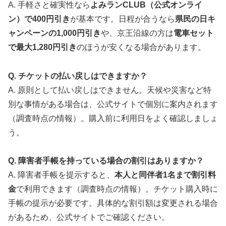
A. 手軽さと確実性なら
よみランCLUB（公式オンライ
ン）で400円引き
が基本です。日程が合うなら
県民の日キ
ャンペーンの1,000円引き
や、京王沿線の方は
電車セット
で最大1,280円引き
のほうが安くなる場合があります。
Q. チケットの払い戻しはできますか？
A. 原則として払い戻しはできません。天候や災害など特
別な事情がある場合は、公式サイトで個別に案内されます
（調査時点の情報）。購入前に利用日をよく確認しましょ
う。
Q. 障害者手帳を持っている場合の割引はありますか？
A. 障害者手帳を提示すると、
本人と同伴者1名まで割引料
金
で利用できます（調査時点の情報）。チケット購入時に
手帳の提示が必要です。具体的な割引額は変更される場合
があるため、公式サイトでご確認ください。