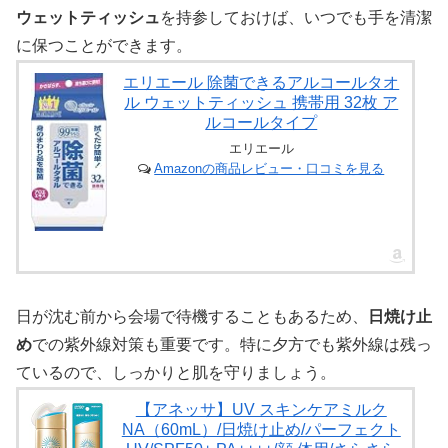
ウェットティッシュ
を持参しておけば、いつでも手を清潔
に保つことができます。
エリエール 除菌できるアルコールタオ
ル ウェットティッシュ 携帯用 32枚 ア
ルコールタイプ
エリエール
Amazonの商品レビュー・口コミを見る
日が沈む前から会場で待機することもあるため、
日焼け止
め
での紫外線対策も重要です。特に夕方でも紫外線は残っ
ているので、しっかりと肌を守りましょう。
【アネッサ】UV スキンケアミルク
NA（60mL）/日焼け止め/パーフェクト