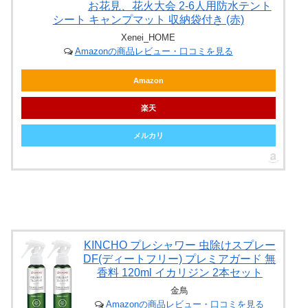
お花見、花火大会 2-6人用防水テント
シート キャンプマット 収納袋付き (赤)
Xenei_HOME
Amazonの商品レビュー・口コミを見る
Amazon
楽天
メルカリ
KINCHO プレシャワー 虫除けスプレー
DF(ディートフリー) プレミアガード 無
香料 120ml イカリジン 2本セット
金鳥
Amazonの商品レビュー・口コミを見る