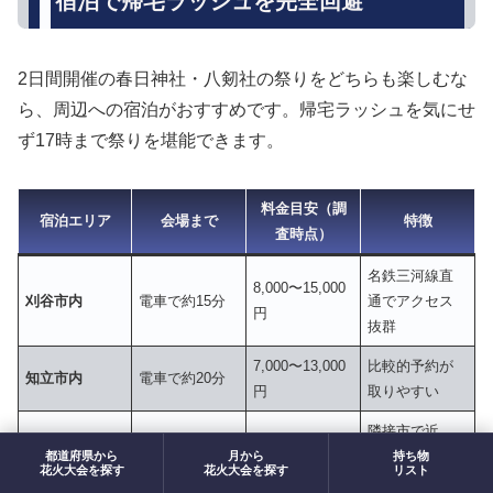
宿泊で帰宅ラッシュを完全回避
2日間開催の春日神社・八剱社の祭りをどちらも楽しむな
ら、周辺への宿泊がおすすめです。帰宅ラッシュを気にせ
ず17時まで祭りを堪能できます。
料金目安（調
宿泊エリア
会場まで
特徴
査時点）
名鉄三河線直
8,000〜15,000
刈谷市内
電車で約15分
通でアクセス
円
抜群
7,000〜13,000
比較的予約が
知立市内
電車で約20分
円
取りやすい
隣接市で近
7,000〜12,000
碧南市内
車で約15分
い・選択肢あ
都道府県から
月から
持ち物
円
花火大会を探す
花火大会を探す
リスト
り