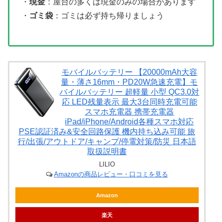
・
現金
：屋台の多くは現金のみの場合があります
・
ゴミ袋
：ゴミは必ず持ち帰りましょう
モバイルバッテリー 【20000mAh大容
量・薄さ16mm・PD20W急速充電】モ
バイルバッテリー 超軽量 小型 QC3.0対
応 LED残量表示 最大3台同時充電可能
スマホ充電器 携帯充電器
iPad/iPhone/Android各種スマホ対応
PSE認証済み&安全回路保護 機内持ち込み可能 旅
行/出張/アウトドア/キャンプ/停電対策/防災 日本語
取扱説明書
LILIO
Amazonの商品レビュー・口コミを見る
Amazon
楽天