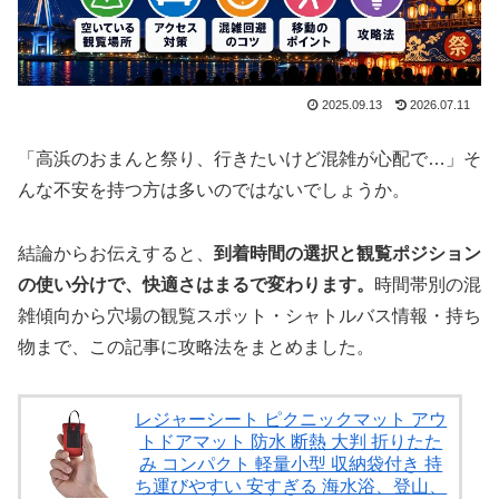
2025.09.13
2026.07.11
「高浜のおまんと祭り、行きたいけど混雑が心配で…」そ
んな不安を持つ方は多いのではないでしょうか。
結論からお伝えすると、
到着時間の選択と観覧ポジション
の使い分けで、快適さはまるで変わります。
時間帯別の混
雑傾向から穴場の観覧スポット・シャトルバス情報・持ち
物まで、この記事に攻略法をまとめました。
レジャーシート ピクニックマット アウ
トドアマット 防水 断熱 大判 折りたた
み コンパクト 軽量小型 収納袋付き 持
ち運びやすい 安すぎる 海水浴、登山、