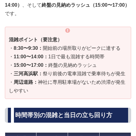
14:00）
、そして
終盤の見納めラッシュ（15:00〜17:00）
です。
混雑ポイント（要注意）
・
8:30〜9:30：
開始前の場所取りがピークに達する
・
11:00〜14:00：
1日で最も混雑する時間帯
・
15:00〜17:00：
終盤の見納めラッシュ
・
三河高浜駅：
祭り前後の電車混雑で乗車待ちが発生
・
周辺道路：
神社に専用駐車場がないため渋滞が発生
しやすい
時間帯別の混雑と当日の立ち回り方