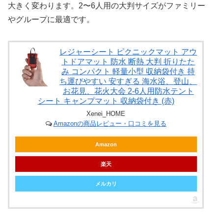
大きく変わります。2〜6人用の大判サイズがファミリー
やグループに最適です。
レジャーシート ピクニックマット アウ
トドアマット 防水 断熱 大判 折りたた
み コンパクト 軽量小型 収納袋付き 持
ち運びやすい 安すぎる 海水浴、登山、
お花見、花火大会 2-6人用防水テント
シート キャンプマット 収納袋付き (赤)
Xenei_HOME
Amazonの商品レビュー・口コミを見る
Amazon
楽天
メルカリ