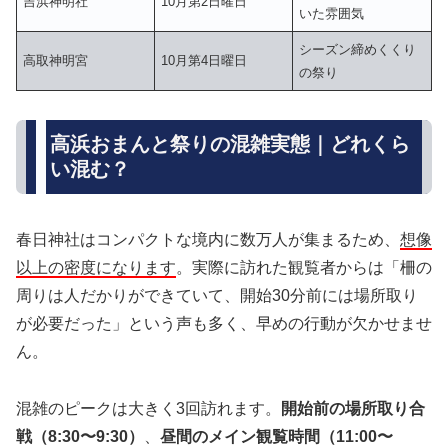
吉浜神明社
10月第2日曜日
いた雰囲気
シーズン締めくくり
高取神明宮
10月第4日曜日
の祭り
高浜おまんと祭りの混雑実態｜どれくら
い混む？
春日神社はコンパクトな境内に数万人が集まるため、
想像
以上の密度になります
。実際に訪れた観覧者からは「柵の
周りは人だかりができていて、開始30分前には場所取り
が必要だった」という声も多く、早めの行動が欠かせませ
ん。
混雑のピークは大きく3回訪れます。
開始前の場所取り合
戦（8:30〜9:30）
、
昼間のメイン観覧時間（11:00〜