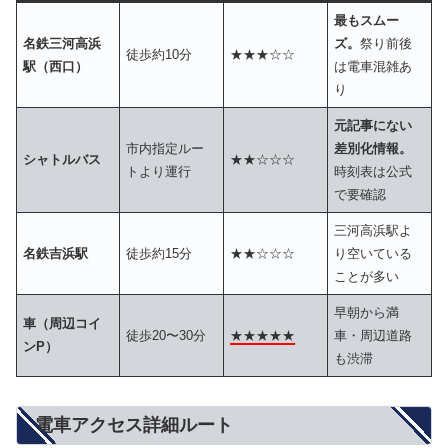
最もスムー
名鉄三河高浜
ズ。
祭り前後
徒歩約10分
★★★☆☆
駅（西口）
は電車混雑あ
り
元記事にない
市内指定ルー
差別化情報。
シャトルバス
★★☆☆☆
トより運行
時刻表は公式
で要確認
三河高浜駅よ
名鉄吉浜駅
徒歩約15分
★★☆☆☆
り空いている
ことが多い
早朝から満
車（周辺コイ
徒歩20〜30分
★★★★★
車・周辺道路
ンP）
も渋滞
電車アクセス詳細ルート