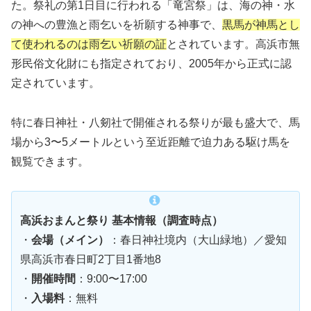
た。祭礼の第1日目に行われる「竜宮祭」は、海の神・水
の神への豊漁と雨乞いを祈願する神事で、
黒馬が神馬とし
て使われるのは雨乞い祈願の証
とされています。高浜市無
形民俗文化財にも指定されており、2005年から正式に認
定されています。
特に春日神社・八剱社で開催される祭りが最も盛大で、馬
場から3〜5メートルという至近距離で迫力ある駆け馬を
観覧できます。
高浜おまんと祭り 基本情報（調査時点）
・
会場（メイン）
：春日神社境内（大山緑地）／愛知
県高浜市春日町2丁目1番地8
・
開催時間
：9:00〜17:00
・
入場料
：無料