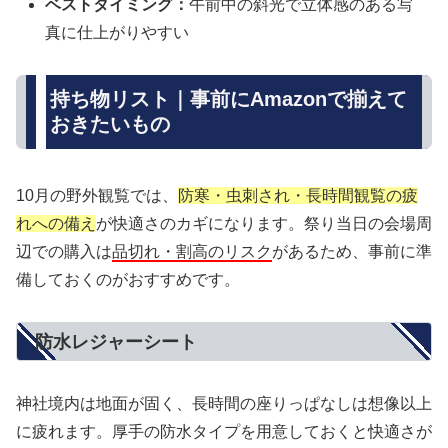
ベストタイミング：
午前中の斜光で立体感のある写
真に仕上がりやすい
持ち物リスト｜事前にAmazonで揃えて
おきたいもの
10月の野外観覧では、
防寒・虫刺され・長時間観覧の疲
れへの備え
が快適さのカギになります。祭り当日の会場周
辺での購入は
品切れ・割高のリスク
があるため、事前に準
備しておくのがおすすめです。
防水レジャーシート
神社境内は地面が固く、長時間の座りっぱなしは想像以上
に疲れます。厚手の防水タイプを用意しておくと快適さが