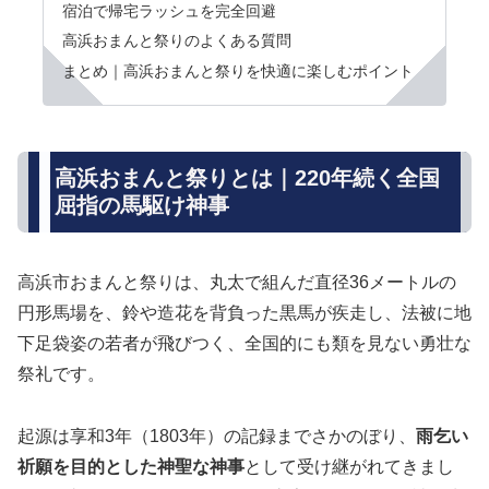
宿泊で帰宅ラッシュを完全回避
高浜おまんと祭りのよくある質問
まとめ｜高浜おまんと祭りを快適に楽しむポイント
高浜おまんと祭りとは｜220年続く全国
屈指の馬駆け神事
高浜市おまんと祭りは、丸太で組んだ直径36メートルの
円形馬場を、鈴や造花を背負った黒馬が疾走し、法被に地
下足袋姿の若者が飛びつく、全国的にも類を見ない勇壮な
祭礼です。
起源は享和3年（1803年）の記録までさかのぼり、
雨乞い
祈願を目的とした神聖な神事
として受け継がれてきまし