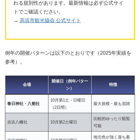
れる規則性があります。最新情報は必ず公式サイ
トでご確認ください。
→
高浜市観光協会 公式サイト
例年の開催パターンは以下のとおりです（2025年実績を
参考）。
開催日（例年パター
会場
特徴
ン）
10月第1土・日曜日
春日神社・八剱社
最大規模・最も混雑
（2日間）
比較的ゆったり観覧
吉浜八幡社
10月第2土曜日
可能
地元色が強く落ち着