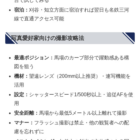
台で試してみる
宿泊：
刈谷・知立方面に宿泊すれば翌日も名鉄三河
線で直通アクセス可能
写真愛好家向けの撮影攻略法
最適ポジション：
馬場のカーブ部分で躍動感ある構
図を狙う
機材：
望遠レンズ（200mm以上推奨）・連写機能を
活用
設定：
シャッタースピード1/500秒以上・追従AFを使
用
安全距離：
馬場から最低5メートル以上離れて撮影
マナー：
フラッシュ撮影は禁止・他の観覧者への配
慮を忘れずに