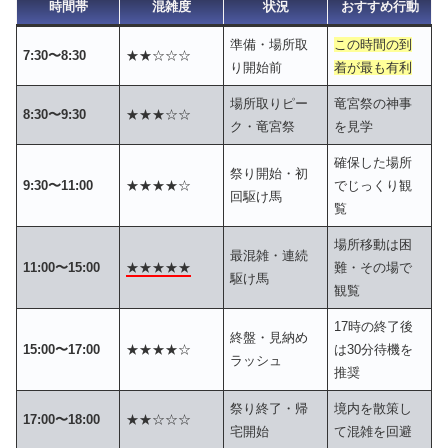
時間帯
混雑度
状況
おすすめ行動
準備・場所取
この時間の到
7:30〜8:30
★★☆☆☆
り開始前
着が最も有利
場所取りピー
竜宮祭の神事
8:30〜9:30
★★★☆☆
ク・竜宮祭
を見学
確保した場所
祭り開始・初
9:30〜11:00
★★★★☆
でじっくり観
回駆け馬
覧
場所移動は困
最混雑・連続
11:00〜15:00
★★★★★
難・その場で
駆け馬
観覧
17時の終了後
終盤・見納め
15:00〜17:00
★★★★☆
は30分待機を
ラッシュ
推奨
祭り終了・帰
境内を散策し
17:00〜18:00
★★☆☆☆
宅開始
て混雑を回避