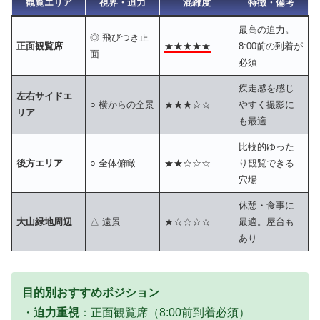
観覧エリア
視界・迫力
混雑度
特徴・備考
最高の迫力。
◎ 飛びつき正
正面観覧席
★★★★★
8:00前の到着が
面
必須
疾走感を感じ
左右サイドエ
○ 横からの全景
★★★☆☆
やすく撮影に
リア
も最適
比較的ゆった
後方エリア
○ 全体俯瞰
★★☆☆☆
り観覧できる
穴場
休憩・食事に
大山緑地周辺
△ 遠景
★☆☆☆☆
最適。屋台も
あり
目的別おすすめポジション
・
迫力重視
：正面観覧席（8:00前到着必須）